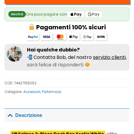
Ora puoi pagare con
Pay
Pay
Novità
Pagamenti 100% sicuri
Hai qualche dubbio?
Contatta Bob, del nostro
servizio clienti,
sarà felice di risponderti
COD:
74427158262
Categorie:
Accessori
,
Portamazzi
Descrizione