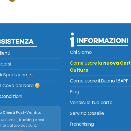
Chi Siamo
lienti
Come usare la
nuova Car
mborsi
Cultura
 di Spedizione
Come usare il Buono 18APP
Il Covo del Nerd
Blog
 Condizioni
Vendici le tue carte
o Clienti Post-Vendita
Servizio Caselle
tuoi ordini, tracking e resi
Franchising
nte dal tuo account.