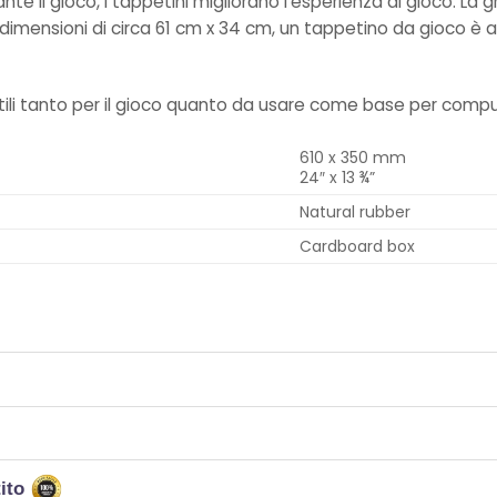
nte il gioco, i tappetini migliorano l’esperienza di gioco. La 
n dimensioni di circa 61 cm x 34 cm, un tappetino da gioco 
 utili tanto per il gioco quanto da usare come base per compu
610 x 350 mm
24″ x 13 ¾”
Natural rubber
Cardboard box
tito