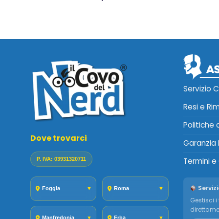
Servizio C
Resi e Ri
Politiche
Dove trovarci
Garanzia 
P. IVA: 03931320711
Termini e
Servizi
Foggia
▼
Roma
▼
Gestisci i 
direttame
Manfredonia
▼
Erba
▼