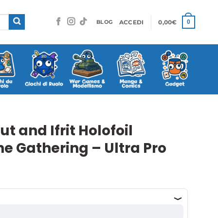
ACCEDI
0,00
€
0
BLOG
 and Ifrit Holofoil
e Gathering – Ultra Pro