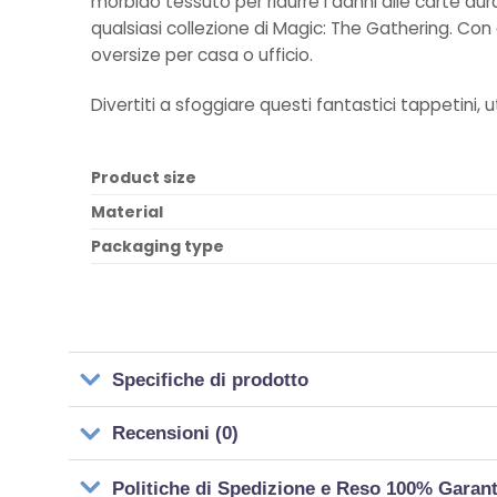
morbido tessuto per ridurre i danni alle carte dura
qualsiasi collezione di Magic: The Gathering. Co
oversize per casa o ufficio.
Divertiti a sfoggiare questi fantastici tappetini,
Product size
Material
Packaging type
Specifiche di prodotto
Recensioni (0)
Politiche di Spedizione e Reso 100% Garan