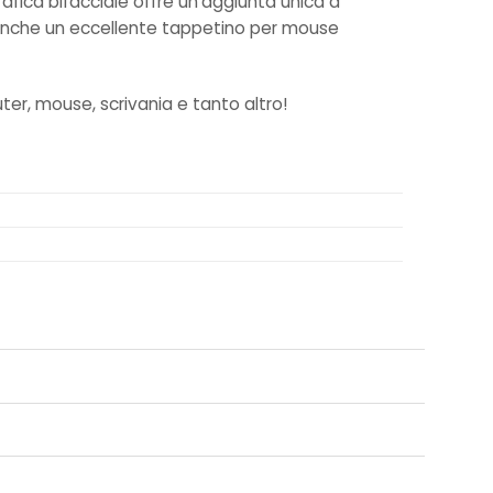
grafica bifacciale offre un’aggiunta unica a
è anche un eccellente tappetino per mouse
ter, mouse, scrivania e tanto altro!