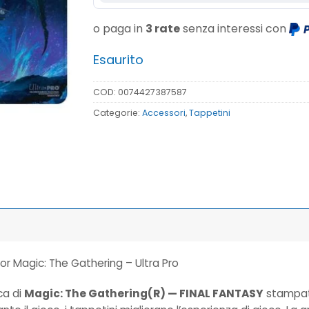
o paga in
3 rate
senza interessi con
Esaurito
COD:
0074427387587
Categorie:
Accessori
,
Tappetini
for Magic: The Gathering – Ultra Pro
ca di
Magic: The Gathering(R) — FINAL FANTASY
stampata 