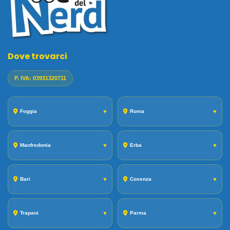
Dove trovarci
P. IVA: 03931320711
Foggia
▼
Roma
▼
Manfredonia
▼
Erba
▼
Bari
▼
Cosenza
▼
Trapani
▼
Parma
▼