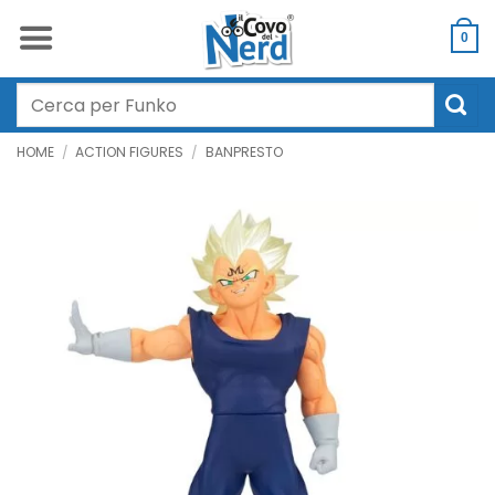
Salta
ai
0
contenuti
Cerca:
HOME
/
ACTION FIGURES
/
BANPRESTO