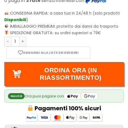
o paga in
3 rate
senza interessi con
CONSEGNA RAPIDA:
a casa tua in 24/48 h (solo prodotti
Disponibili
)
IMBALLAGGIO PREMIUM:
protetto dai danni da trasporto
SPEDIZIONE GRATUITA:
su ordini superiori a 79€
Dragon Ball Z Figure: Clearise - Majin Vegeta 17cm - 88697 q
ORDINA ORA (IN
RIASSORTIMENTO)
Ora puoi pagare con
Pay
Pay
Novità
Pagamenti 100% sicuri