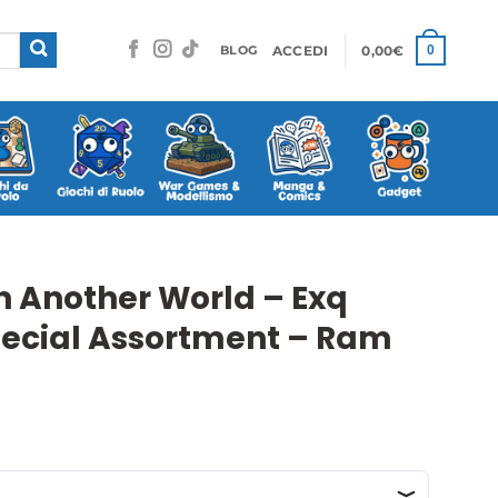
ACCEDI
0,00
€
0
BLOG
in Another World – Exq
ecial Assortment – Ram