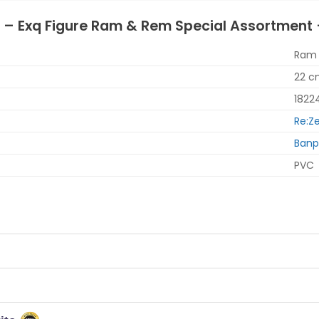
rld – Exq Figure Ram & Rem Special Assortmen
Ram
22 
1822
Re:Z
Banp
PVC