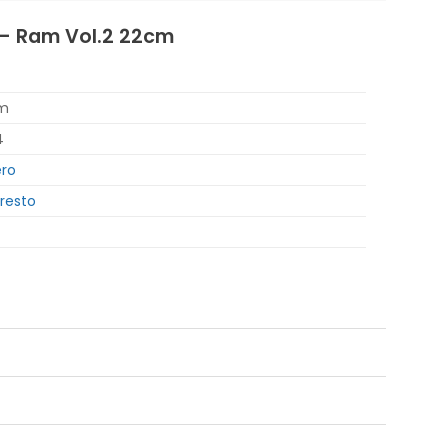
t – Ram Vol.2 22cm
cm
4
ero
resto