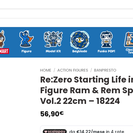
HOME
/
ACTION FIGURES
/
BANPRESTO
Re:Zero Starting Life 
Figure Ram & Rem Sp
Vol.2 22cm – 18224
56,90
€