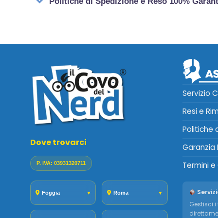
Politiche di Spedizione e Reso 100% Garan
Servizio C
Resi e Ri
Politiche
Dove trovarci
Garanzia 
P. IVA: 03931320711
Termini e
Servizi
Foggia
▼
Roma
▼
Gestisci i 
direttame