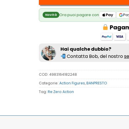
Ora puoi pagare con
Pay
Pa
Novità
Pagame
Hai qualche dubbio?
Contatta Bob, del nostro
se
COD:
4983164182248
Categorie:
Action Figures
,
BANPRESTO
Tag:
Re:Zero Action