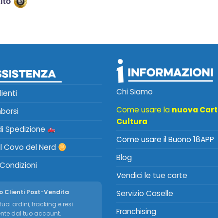
tito
Chi Siamo
lienti
Come usare la
nuova Car
mborsi
Cultura
 di Spedizione
Come usare il Buono 18APP
Il Covo del Nerd
Blog
 Condizioni
Vendici le tue carte
o Clienti Post-Vendita
Servizio Caselle
tuoi ordini, tracking e resi
Franchising
nte dal tuo account.