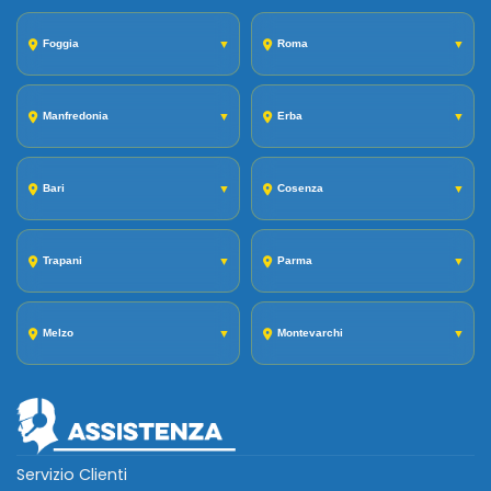
Foggia
▼
Roma
▼
Manfredonia
▼
Erba
▼
Bari
▼
Cosenza
▼
Trapani
▼
Parma
▼
Melzo
▼
Montevarchi
▼
Servizio Clienti