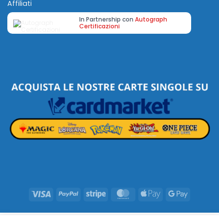
Affiliati
In Partnership con
Autograph
Certificazioni
Visa
PayPal
Stripe
MasterCard
Apple
Google
Pay
Pay