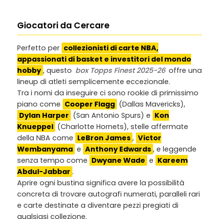
Giocatori da Cercare
Perfetto per
collezionisti di carte NBA,
appassionati di basket e investitori del mondo
hobby
, questo
box Topps Finest 2025-26
offre una
lineup di atleti semplicemente eccezionale.
Tra i nomi da inseguire ci sono rookie di primissimo
piano come
Cooper Flagg
(Dallas Mavericks),
Dylan Harper
(San Antonio Spurs) e
Kon
Knueppel
(Charlotte Hornets), stelle affermate
della NBA come
LeBron James
,
Victor
Wembanyama
e
Anthony Edwards
, e leggende
senza tempo come
Dwyane Wade
e
Kareem
Abdul-Jabbar
.
Aprire ogni bustina significa avere la possibilità
concreta di trovare autografi numerati, paralleli rari
e carte destinate a diventare pezzi pregiati di
qualsiasi collezione.