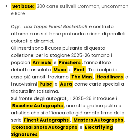
Set base:
300 carte su livelli Common, Uncommon
e Rare
Ogni
box Topps Finest Basketball
è costruito
attorno a un set base profondo e ricco di paralleli
colorati e dinamici.
Gli inserti sono il cuore pulsante di questa
collezione: per la stagione 2025-26 tornano i
popolari
Arrivals
e
Finishers
, fanno il loro
debutto assoluto
Muse
e
First
. Tra i colpi da
caso più ambiti troviamo
The Man
,
Headliners
e
i nuovissimi
Pulse
e
Aura
come carte speciali a
tiratura limitatissima.
Sul fronte degli autografi, il 2025-26 introduce i
Baseline Autographs
, uno stile grafico pulito e
artistico che si affianca alle già amate firme delle
serie
Finest Autographs
,
Masters Autographs
,
Colossal Shots Autographs
e
Electrifying
Signatures
.