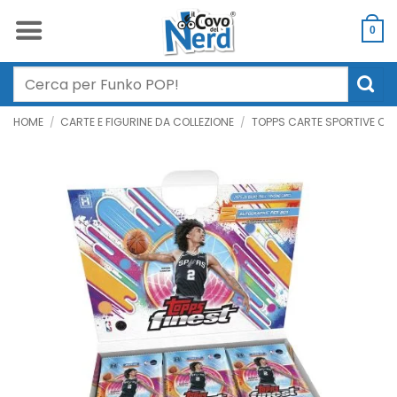
Salta
ai
0
contenuti
Cerca:
HOME
/
CARTE E FIGURINE DA COLLEZIONE
/
TOPPS CARTE SPORTIVE COL