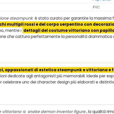
PVC
zione steampunk
è stato curato per garantire la massima fe
chi multipli rossi e del corpo serpentino con decorazi
no, mentre i
dettagli del costume vittoriano con papillo
ne che cattura perfettamente la personalità drammatica e tea
tici, appassionati di estetica steampunk e vittoriana e 
oni dedicate agli antagonisti più memorabili. Ideale per espor
celebrare uno dei character design più elaborati e distintivi 
 vittoriano
o
snake demon inventor figure
, la qualità r