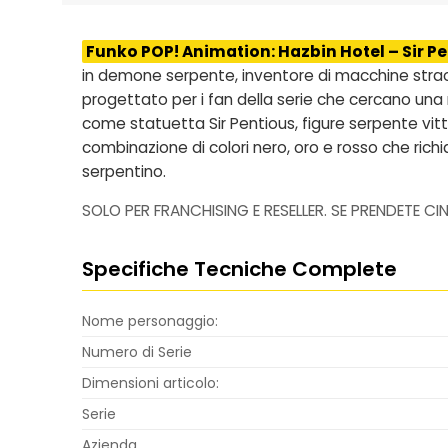
Funko POP! Animation: Hazbin Hotel – Sir Pen
in demone serpente, inventore di macchine straor
progettato per i fan della serie che cercano una
come
statuetta Sir Pentious, figure serpente vi
combinazione di colori nero, oro e rosso che richiama
serpentino.
SOLO PER FRANCHISING E RESELLER. SE PRENDETE CI
Specifiche Tecniche Complete
Nome personaggio:
Numero di Serie
Dimensioni articolo:
Serie
Azienda