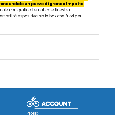
k, rendendolo un pezzo di grande impatto
ginale con grafica tematica e finestra
satilità espositiva sia in box che fuori per
Profilo