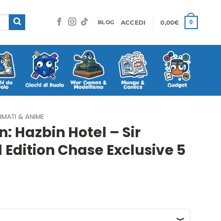
ACCEDI
0,00
€
0
BLOG
IMATI & ANIME
: Hazbin Hotel – Sir
 Edition Chase Exclusive 5