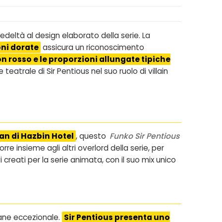
deltà al design elaborato della serie. La
oni dorate
assicura un riconoscimento
n rosso e le proporzioni allungate tipiche
trale di Sir Pentious nel suo ruolo di villain
fan di Hazbin Hotel
, questo
Funko Sir Pentious
re insieme agli altri overlord della serie, per
creati per la serie animata, con il suo mix unico
imane eccezionale.
Sir Pentious presenta uno