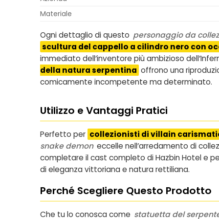
Materiale
Ogni dettaglio di questo
personaggio da colle
scultura del cappello a cilindro nero con oc
immediato dell’inventore più ambizioso dell’Infer
della natura serpentina
offrono una riproduzio
comicamente incompetente ma determinato.
Utilizzo e Vantaggi Pratici
Perfetto per
collezionisti di villain carisma
snake demon
eccelle nell’arredamento di collezi
completare il cast completo di Hazbin Hotel e per 
di eleganza vittoriana e natura rettiliana.
Perché Scegliere Questo Prodotto
Che tu lo conosca come
statuetta del serpente