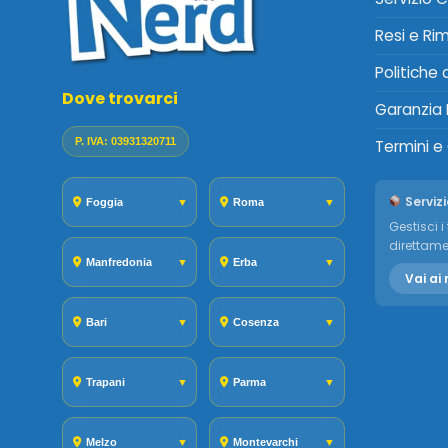
Resi e Ri
Politiche
Dove trovarci
Garanzia 
P. IVA: 03931320711
Termini e
Servizi
Foggia
▼
Roma
▼
Gestisci i 
direttame
Manfredonia
▼
Erba
▼
Vai ai 
Bari
▼
Cosenza
▼
Trapani
▼
Parma
▼
Melzo
▼
Montevarchi
▼