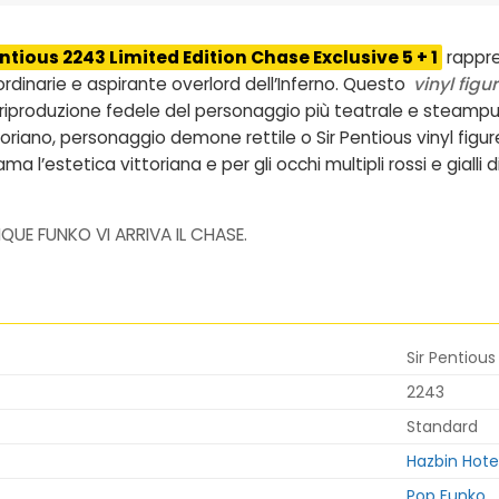
tious 2243 Limited Edition Chase Exclusive 5 + 1
rappre
dinarie e aspirante overlord dell’Inferno. Questo
vinyl figu
 riproduzione fedele del personaggio più teatrale e steampu
ttoriano, personaggio demone rettile
o
Sir Pentious vinyl fig
 l’estetica vittoriana e per gli occhi multipli rossi e gialli di
NQUE FUNKO VI ARRIVA IL CHASE.
Sir Pentious
2243
Standard
Hazbin Hote
Pop Funko