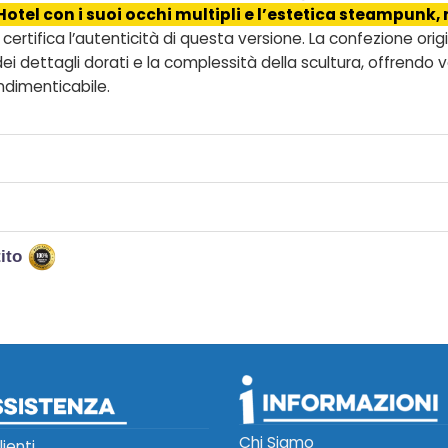
 Hotel con i suoi occhi multipli e l’estetica steampun
l certifica l’autenticità di questa versione. La confezione ori
dettagli dorati e la complessità della scultura, offrendo ver
indimenticabile.
tito
Chi Siamo
lienti