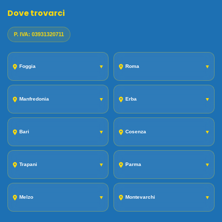
Dove trovarci
P. IVA: 03931320711
Foggia
▼
Roma
▼
Manfredonia
▼
Erba
▼
Bari
▼
Cosenza
▼
Trapani
▼
Parma
▼
Melzo
▼
Montevarchi
▼