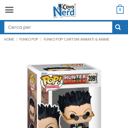
Salta
ai
0
contenuti
Cerca:
HOME
/
FUNKO POP
/
FUNKO POP! CARTONI ANIMATI & ANIME