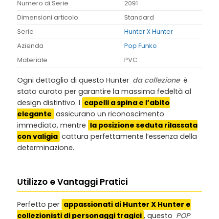
Numero di Serie
2091
Dimensioni articolo:
Standard
Serie
Hunter X Hunter
Azienda
Pop Funko
Materiale
PVC
Ogni dettaglio di questo Hunter
da collezione
è
stato curato per garantire la massima fedeltà al
design distintivo. I
capelli a spina e l’abito
elegante
assicurano un riconoscimento
immediato, mentre
la posizione seduta rilassata
con valigia
cattura perfettamente l’essenza della
determinazione.
Utilizzo e Vantaggi Pratici
Perfetto per
appassionati di Hunter X Hunter e
collezionisti di personaggi tragici
, questo
POP