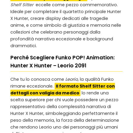
Shelf Sitter
eccelle come pezzo commemorativo.
Ideale per completare il quartetto principale Hunter
X Hunter, creare display dedicati alle tragedie
anime, e come simbolo di giustizia e memoria nelle
collezioni che celebrano personaggi dalla
profondità narrativa eccezionale e background
drammatici.
Perché Scegliere Funko POP! Animation:
Hunter X Hunter – Leorio 2091
Che tu lo conosca come
Leorio
, la qualità Funko
rimane eccezionale.
Il formato Shelf Sitter con
dettagli con valigia da medico
lo rende una
scelta superiore per chi vuole possedere un pezzo
rappresentativo della complessità narrativa di
Hunter X Hunter, simboleggiando perfettamente il
peso della memoria, la forza della determinazione
che rendono Leorio uno dei personaggi più umani