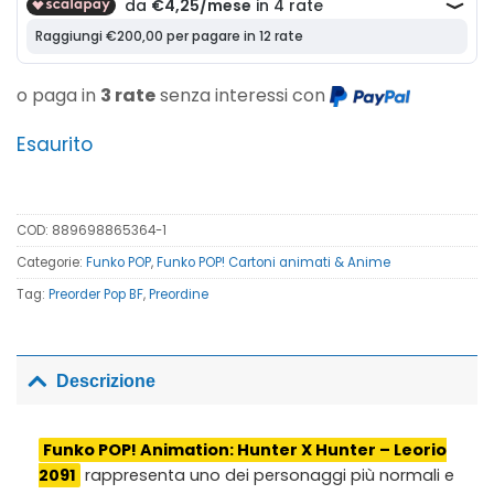
o paga in
3 rate
senza interessi con
Esaurito
COD:
889698865364-1
Categorie:
Funko POP
,
Funko POP! Cartoni animati & Anime
Tag:
Preorder Pop BF
,
Preordine
Descrizione
Funko POP! Animation: Hunter X Hunter – Leorio
2091
rappresenta uno dei personaggi più normali e