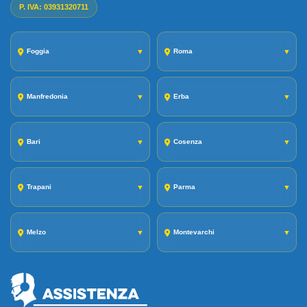
P. IVA: 03931320711
Foggia
▼
Roma
▼
Manfredonia
▼
Erba
▼
Bari
▼
Cosenza
▼
Trapani
▼
Parma
▼
Melzo
▼
Montevarchi
▼