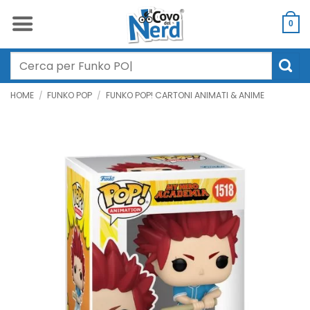
Salta
ai
0
contenuti
Cerca:
HOME
/
FUNKO POP
/
FUNKO POP! CARTONI ANIMATI & ANIME