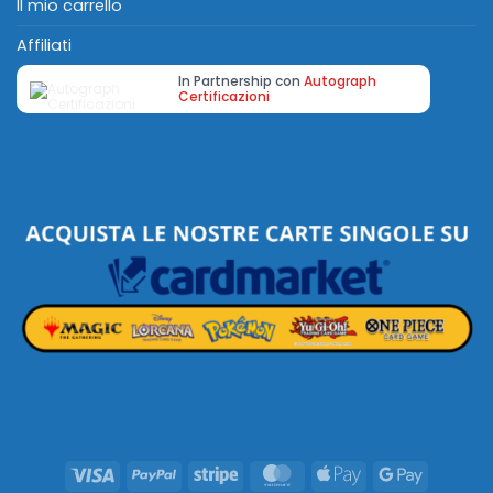
Il mio carrello
Affiliati
In Partnership con
Autograph
Certificazioni
Visa
PayPal
Stripe
MasterCard
Apple
Google