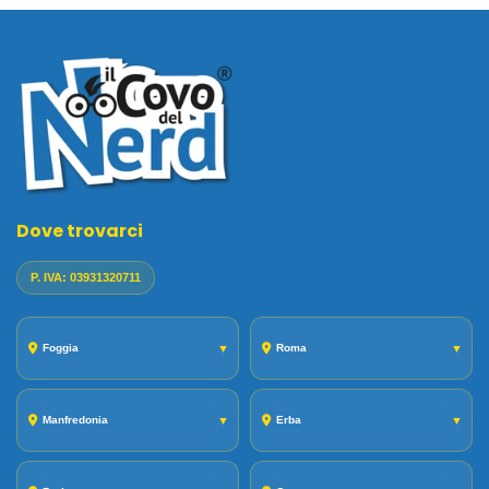
Dove trovarci
P. IVA: 03931320711
Foggia
▼
Roma
▼
Manfredonia
▼
Erba
▼