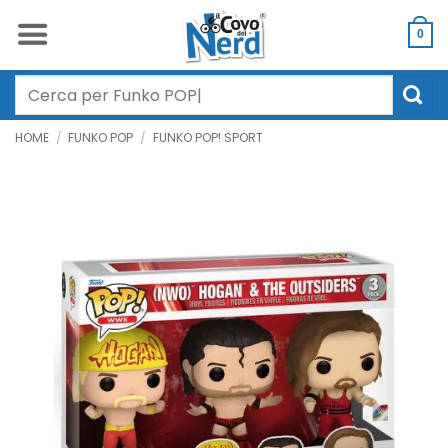
Salta
ai
0
contenuti
Cerca:
HOME
/
FUNKO POP
/
FUNKO POP! SPORT