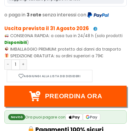
o paga in
3 rate
senza interessi con
Uscita prevista il 31 Agosto 2026
CONSEGNA RAPIDA:
a casa tua in 24/48 h (solo prodotti
Disponibili
)
IMBALLAGGIO PREMIUM:
protetto dai danni da trasporto
SPEDIZIONE GRATUITA:
su ordini superiori a 79€
Bitty POP! Helmet & Player: NFL - Texans quantità
PREORDINA ORA
Ora puoi pagare con
Pay
Pay
Novità
Pagamenti 100% sicuri