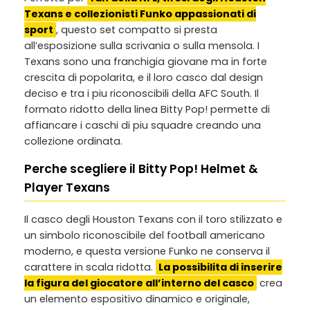
Texans e collezionisti Funko appassionati di
sport
, questo set compatto si presta
all’esposizione sulla scrivania o sulla mensola. I
Texans sono una franchigia giovane ma in forte
crescita di popolarita, e il loro casco dal design
deciso e tra i piu riconoscibili della AFC South. Il
formato ridotto della linea Bitty Pop! permette di
affiancare i caschi di piu squadre creando una
collezione ordinata.
Perche scegliere il Bitty Pop! Helmet &
Player Texans
Il casco degli Houston Texans con il toro stilizzato e
un simbolo riconoscibile del football americano
moderno, e questa versione Funko ne conserva il
carattere in scala ridotta.
La possibilita di inserire
la figura del giocatore all’interno del casco
crea
un elemento espositivo dinamico e originale,