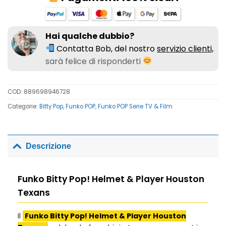
Hai qualche dubbio?
Contatta Bob, del nostro
servizio clienti,
sarà felice di risponderti
COD:
889698946728
Categorie:
Bitty Pop
,
Funko POP
,
Funko POP Serie TV & Film
Descrizione
Funko Bitty Pop! Helmet & Player Houston
Texans
Il
Funko Bitty Pop! Helmet & Player Houston