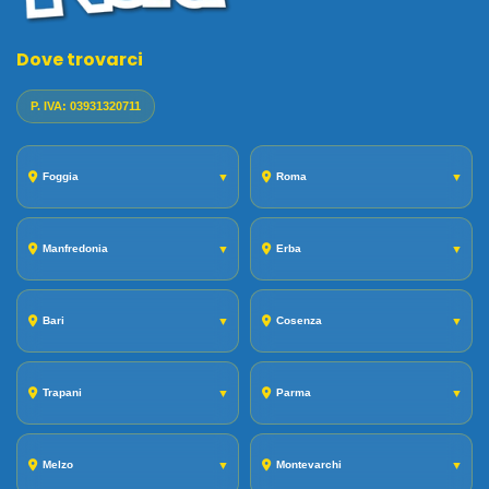
Dove trovarci
P. IVA: 03931320711
Foggia
▼
Roma
▼
Manfredonia
▼
Erba
▼
Bari
▼
Cosenza
▼
Trapani
▼
Parma
▼
Melzo
▼
Montevarchi
▼