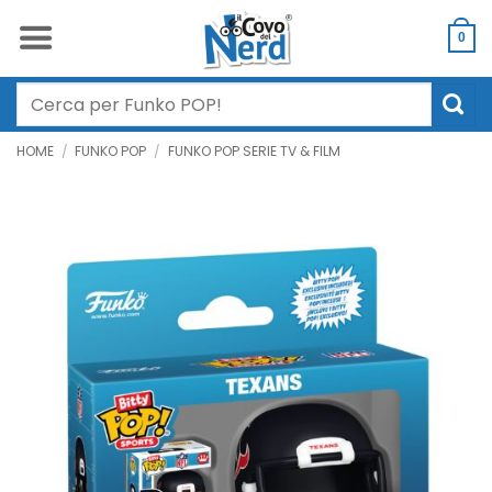
Salta
ai
0
contenuti
Cerca:
HOME
/
FUNKO POP
/
FUNKO POP SERIE TV & FILM