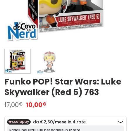
Funko POP! Star Wars: Luke
Skywalker (Red 5) 763
Il
Il
17,00
10,00
€
€
prezzo
prezzo
originale
attuale
era:
è:
17,00€.
10,00€.