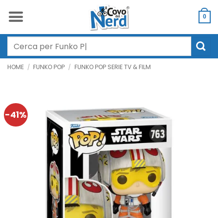
Salta
ai
0
contenuti
Cerca:
HOME
/
FUNKO POP
/
FUNKO POP SERIE TV & FILM
-41%