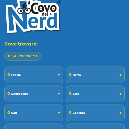
Dove trovarci
P. IVA: 03931320711
Foggia
▼
Roma
▼
Manfredonia
▼
Erba
▼
Bari
▼
Cosenza
▼