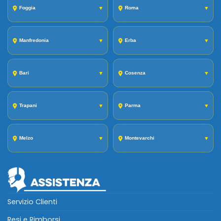
Foggia
▼
Roma
▼
Manfredonia
▼
Erba
▼
Bari
▼
Cosenza
▼
Trapani
▼
Parma
▼
Melzo
▼
Montevarchi
▼
Servizio Clienti
Resi e Rimborsi