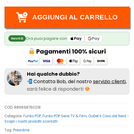
AGGIUNGI AL CARRELLO
Ora puoi pagare con
Pay
Pay
Novità
Pagamenti 100% sicuri
Hai qualche dubbio?
Contatta Bob, del nostro
servizio clienti,
sarà felice di risponderti
COD:
889698760218
Categorie:
Funko POP
,
Funko POP Serie TV & Film
,
Outlet Il Covo del Nerd -
Scopri i nostri prodotti scontati!
Tag:
Preordine