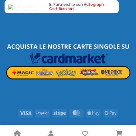
In Partnership con
Autograph
Certificazioni
Visa
PayPal
Stripe
MasterCard
Apple
Google
Pay
Pay