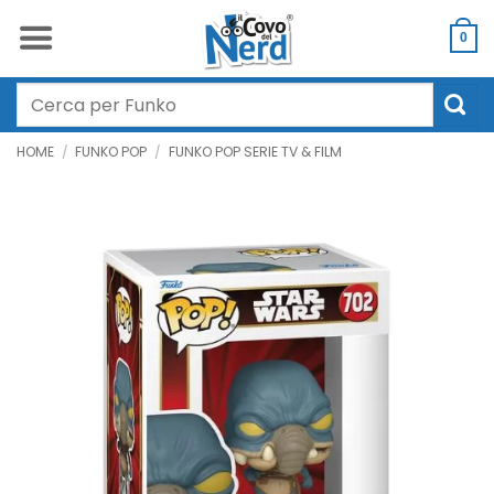
Salta
ai
0
contenuti
Cerca:
HOME
/
FUNKO POP
/
FUNKO POP SERIE TV & FILM