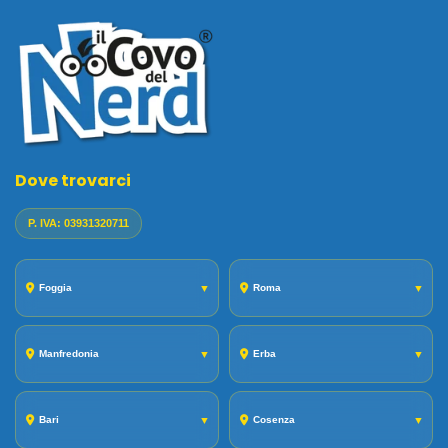
Dove trovarci
P. IVA: 03931320711
Foggia
▼
Roma
▼
Manfredonia
▼
Erba
▼
Bari
▼
Cosenza
▼