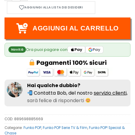
AGGIUNGI AL CARRELLO
Ora puoi pagare con
Pay
Pay
Novità
Pagamenti 100% sicuri
Hai qualche dubbio?
Contatta Bob, del nostro
servizio clienti,
sarà felice di risponderti
COD:
889698885669
Categorie:
Funko POP
,
Funko POP Serie TV & Film
,
Funko POP! Special &
Chase