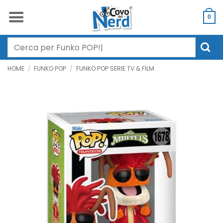
Salta
ai
0
contenuti
Cerca:
HOME
/
FUNKO POP
/
FUNKO POP SERIE TV & FILM