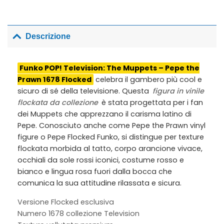
Descrizione
Funko POP! Television: The Muppets – Pepe the
Prawn 1678 Flocked
celebra il gambero più cool e
sicuro di sé della televisione. Questa
figura in vinile
flockata da collezione
è stata progettata per i fan
dei Muppets che apprezzano il carisma latino di
Pepe. Conosciuto anche come
Pepe the Prawn vinyl
figure
o
Pepe Flocked Funko
, si distingue per texture
flockata morbida al tatto, corpo arancione vivace,
occhiali da sole rossi iconici, costume rosso e
bianco e lingua rosa fuori dalla bocca che
comunica la sua attitudine rilassata e sicura.
Versione Flocked esclusiva
Numero 1678 collezione Television