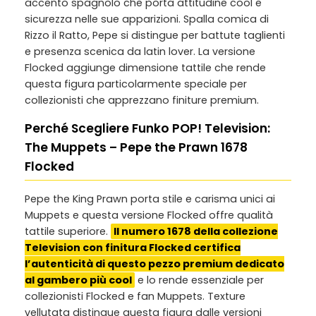
accento spagnolo che porta attitudine cool e
sicurezza nelle sue apparizioni. Spalla comica di
Rizzo il Ratto, Pepe si distingue per battute taglienti
e presenza scenica da latin lover. La versione
Flocked aggiunge dimensione tattile che rende
questa figura particolarmente speciale per
collezionisti che apprezzano finiture premium.
Perché Scegliere Funko POP! Television:
The Muppets – Pepe the Prawn 1678
Flocked
Pepe the King Prawn porta stile e carisma unici ai
Muppets e questa versione Flocked offre qualità
tattile superiore.
Il numero 1678 della collezione
Television con finitura Flocked certifica
l’autenticità di questo pezzo premium dedicato
al gambero più cool
e lo rende essenziale per
collezionisti Flocked e fan Muppets. Texture
vellutata distingue questa figura dalle versioni