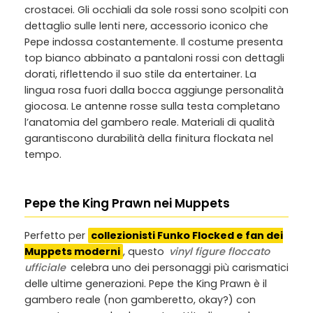
crostacei. Gli occhiali da sole rossi sono scolpiti con
dettaglio sulle lenti nere, accessorio iconico che
Pepe indossa costantemente. Il costume presenta
top bianco abbinato a pantaloni rossi con dettagli
dorati, riflettendo il suo stile da entertainer. La
lingua rosa fuori dalla bocca aggiunge personalità
giocosa. Le antenne rosse sulla testa completano
l’anatomia del gambero reale. Materiali di qualità
garantiscono durabilità della finitura flockata nel
tempo.
Pepe the King Prawn nei Muppets
Perfetto per
collezionisti Funko Flocked e fan dei
Muppets moderni
, questo
vinyl figure floccato
ufficiale
celebra uno dei personaggi più carismatici
delle ultime generazioni. Pepe the King Prawn è il
gambero reale (non gamberetto, okay?) con