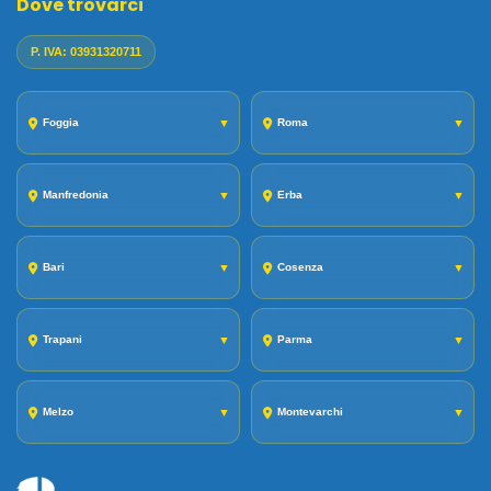
Dove trovarci
P. IVA: 03931320711
Foggia
▼
Roma
▼
Manfredonia
▼
Erba
▼
Bari
▼
Cosenza
▼
Trapani
▼
Parma
▼
Melzo
▼
Montevarchi
▼