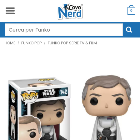
Salta
ai
0
contenuti
Cerca:
HOME
/
FUNKO POP
/
FUNKO POP SERIE TV & FILM