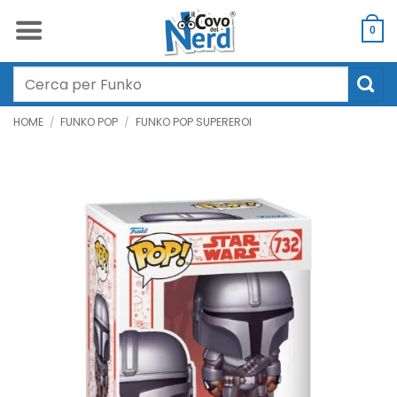
Salta
ai
0
contenuti
Cerca:
HOME
/
FUNKO POP
/
FUNKO POP SUPEREROI