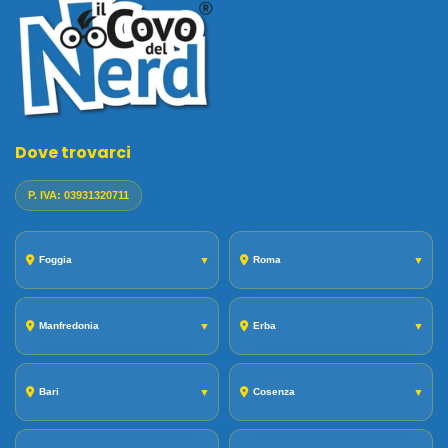
Dove trovarci
P. IVA: 03931320711
Foggia
▼
Roma
▼
Manfredonia
▼
Erba
▼
Bari
▼
Cosenza
▼