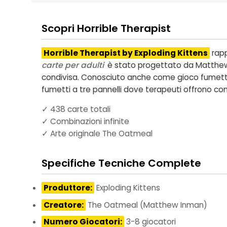
Scopri Horrible Therapist
Horrible Therapist by Exploding Kittens
rapp
carte per adulti
è stato progettato da Matthew In
condivisa. Conosciuto anche come
gioco fumett
fumetti a tre pannelli dove terapeuti offrono cons
✓ 438 carte totali
✓ Combinazioni infinite
✓ Arte originale The Oatmeal
Specifiche Tecniche Complete
Produttore:
Exploding Kittens
Creatore:
The Oatmeal (Matthew Inman)
Numero Giocatori:
3-8 giocatori