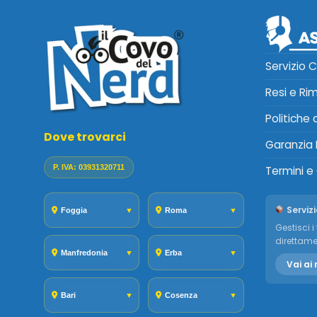
Servizio C
Resi e Ri
Politiche
Dove trovarci
Garanzia 
P. IVA: 03931320711
Termini e
Servizi
Foggia
▼
Roma
▼
Gestisci i 
direttame
Manfredonia
▼
Erba
▼
Vai ai 
Bari
▼
Cosenza
▼