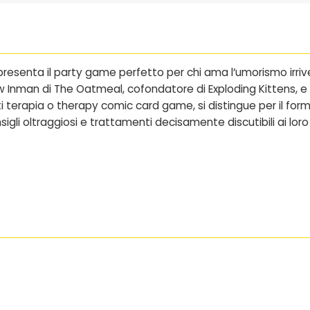
resenta il party game perfetto per chi ama l’umorismo irriv
man di The Oatmeal, cofondatore di Exploding Kittens, e tras
i terapia
o
therapy comic card game
, si distingue per il f
igli oltraggiosi e trattamenti decisamente discutibili ai loro