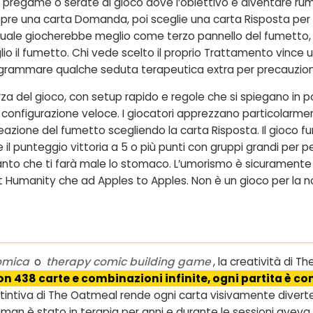
i pregame o serate di gioco dove l’obiettivo è diventare ru
pre una carta Domanda, poi sceglie una carta Risposta per il
ale giocherebbe meglio come terzo pannello del fumetto, p
o il fumetto. Chi vede scelto il proprio Trattamento vince un
ogrammare qualche seduta terapeutica extra per precauzio
rza del gioco, con setup rapido e regole che si spiegano in po
, configurazione veloce. I giocatori apprezzano particolarmen
eazione del fumetto scegliendo la carta Risposta. Il gioco f
 il punteggio vittoria a 5 o più punti con gruppi grandi per 
anto che ti farà male lo stomaco. L’umorismo è sicuramente p
nst Humanity che ad Apples to Apples. Non è un gioco per la 
comica
o
therapy comic building game
, la creatività di T
n 438 carte e combinazioni infinite, ogni partita è c
distintiva di The Oatmeal rende ogni carta visivamente divert
an è stato in terapia per anni e durante le sessioni aveva pen