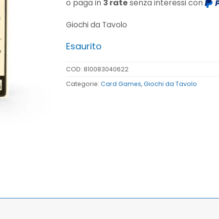
o paga in
3 rate
senza interessi con
Giochi da Tavolo
Esaurito
COD:
810083040622
Categorie:
Card Games
,
Giochi da Tavolo