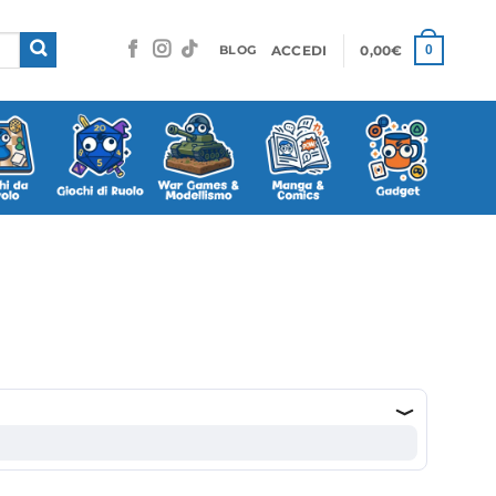
ACCEDI
0,00
€
0
BLOG