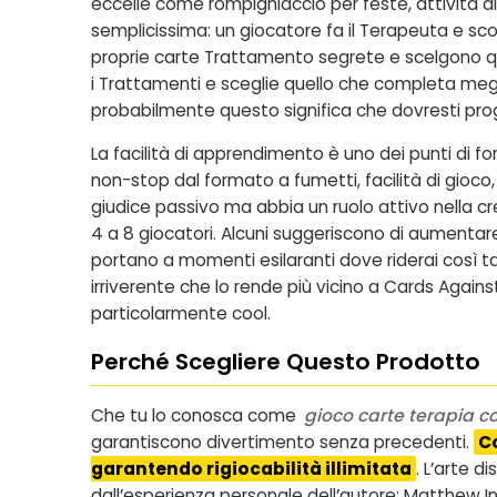
eccelle come rompighiaccio per feste, attività d
semplicissima: un giocatore fa il Terapeuta e sco
proprie carte Trattamento segrete e scelgono qu
i Trattamenti e sceglie quello che completa megli
probabilmente questo significa che dovresti pr
La facilità di apprendimento è uno dei punti di fo
non-stop dal formato a fumetti, facilità di gioco
giudice passivo ma abbia un ruolo attivo nella cr
4 a 8 giocatori. Alcuni suggeriscono di aumentare
portano a momenti esilaranti dove riderai così t
irriverente che lo rende più vicino a Cards Agai
particolarmente cool.
Perché Scegliere Questo Prodotto
Che tu lo conosca come
gioco carte terapia 
garantiscono divertimento senza precedenti.
Co
garantendo rigiocabilità illimitata
. L’arte 
dall’esperienza personale dell’autore: Matthew Inm