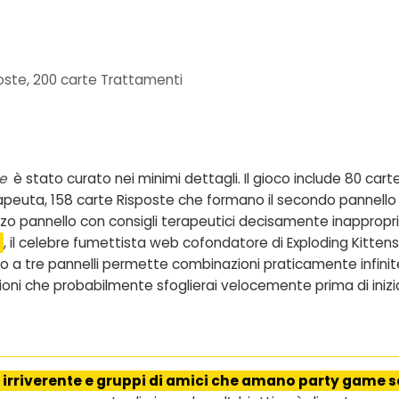
ste, 200 carte Trattamenti
e
è stato curato nei minimi dettagli. Il gioco include 80 c
rapeuta, 158 carte Risposte che formano il secondo pannello
zo pannello con consigli terapeutici decisamente inappropri
, il celebre fumettista web cofondatore di Exploding Kitte
rmato a tre pannelli permette combinazioni praticamente infini
ioni che probabilmente sfoglierai velocemente prima di inizi
irriverente e gruppi di amici che amano party game se