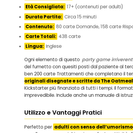
Età Consigliata:
17+ (contenuti per adulti)
Durata Partita:
Circa 15 minuti
Contenuto:
80 carte Domande, 158 carte Rispo
Carte Totali:
438 carte
Lingua:
Inglese
Ogni elemento di questo
party game irriverent
del fumetto con quesiti posti dal paziente al te
ben 200 carte Trattamenti che completano il ter
originali disegnate e scritte da The Oatmeal
Kickstarter più finanziata di tutti i tempi. Il fo
imprevedibile. Include anche un manuale di istruz
Utilizzo e Vantaggi Pratici
Perfetto per
adulti con senso dell’umorismo 