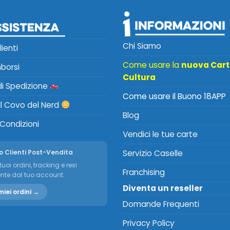
Chi Siamo
lienti
Come usare la
nuova Car
mborsi
Cultura
 di Spedizione
Come usare il Buono 18APP
Il Covo del Nerd
Blog
 Condizioni
Vendici le tue carte
o Clienti Post-Vendita
Servizio Caselle
tuoi ordini, tracking e resi
Franchising
nte dal tuo account.
Diventa un reseller
miei ordini →
Domande Frequenti
Privacy Policy