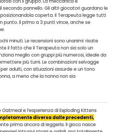
morosi con il gruppo. La meccanica è
 secondo pannello. Gli altri giocatori guardano le
osizionandola coperta. Il Terapeuta legge tutti
 punto. Il primo a 3 punti vince, anche se
ne.
chi minuti. Le recensioni sono unanimi: risate
te il fatto che il Terapeuta non sia solo un
unziona meglio con gruppi più numerosi, ideale da
permettere più turni. Le combinazioni selvagge
er adulti, con situazioni assurde e un tono
nonna, a meno che la nonna non sia
he Oatmeal e l’esperienza di Exploding Kittens
ompletamente diversa dalle precedenti,
ente prima ancora di leggerla. Il gioco nasce
sieri intrusivi strani e orribili, ma totalmente