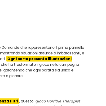
arte Domande che rappresentano il primo pannello
 mostrando situazioni assurde o imbarazzanti, e
ati.
Ogni carta presenta illustrazioni
ns che ha trasformato il gioco nella campagna
te, garantendo che ogni partita sia unica e
are a giocare.
nza filtri
, questo
gioco Horrible Therapist