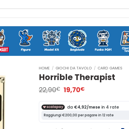
HOME
/
GIOCHI DA TAVOLO
/
CARD GAMES
Horrible Therapist
Il
Il
22,90
19,70
€
€
prezzo
prezzo
originale
attuale
era:
è:
22,90€.
19,70€.