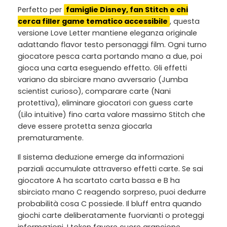
Perfetto per
famiglie Disney, fan Stitch e chi
cerca filler game tematico accessibile
, questa
versione Love Letter mantiene eleganza originale
adattando flavor testo personaggi film. Ogni turno
giocatore pesca carta portando mano a due, poi
gioca una carta eseguendo effetto. Gli effetti
variano da sbirciare mano avversario (Jumba
scientist curioso), comparare carte (Nani
protettiva), eliminare giocatori con guess carte
(Lilo intuitive) fino carta valore massimo Stitch che
deve essere protetta senza giocarla
prematuramente.
Il sistema deduzione emerge da informazioni
parziali accumulate attraverso effetti carte. Se sai
giocatore A ha scartato carta bassa e B ha
sbirciato mano C reagendo sorpreso, puoi dedurre
probabilità cosa C possiede. Il bluff entra quando
giochi carte deliberatamente fuorvianti o proteggi