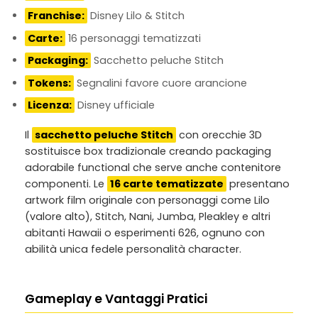
Franchise:
Disney Lilo & Stitch
Carte:
16 personaggi tematizzati
Packaging:
Sacchetto peluche Stitch
Tokens:
Segnalini favore cuore arancione
Licenza:
Disney ufficiale
Il
sacchetto peluche Stitch
con orecchie 3D
sostituisce box tradizionale creando packaging
adorabile functional che serve anche contenitore
componenti. Le
16 carte tematizzate
presentano
artwork film originale con personaggi come Lilo
(valore alto), Stitch, Nani, Jumba, Pleakley e altri
abitanti Hawaii o esperimenti 626, ognuno con
abilità unica fedele personalità character.
Gameplay e Vantaggi Pratici