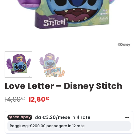
Love Letter – Disney Stitch
Il
Il
14,90
12,80
€
€
prezzo
prezzo
originale
attuale
era:
è:
14,90€.
12,80€.