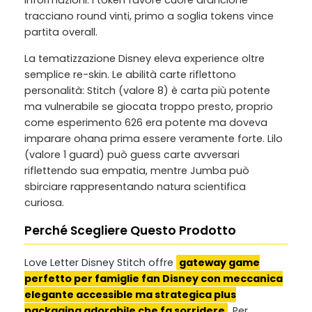
informazioni. I token favore cuore arancione
tracciano round vinti, primo a soglia tokens vince
partita overall.
La tematizzazione Disney eleva experience oltre
semplice re-skin. Le abilità carte riflettono
personalità: Stitch (valore 8) è carta più potente
ma vulnerabile se giocata troppo presto, proprio
come esperimento 626 era potente ma doveva
imparare ohana prima essere veramente forte. Lilo
(valore 1 guard) può guess carte avversari
riflettendo sua empatia, mentre Jumba può
sbirciare rappresentando natura scientifica
curiosa.
Perché Scegliere Questo Prodotto
Love Letter Disney Stitch offre
gateway game
perfetto per famiglie fan Disney con meccanica
elegante accessible ma strategica plus
packaging adorabile che fa sorridere
. Per