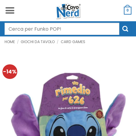
Salta
ai
0
contenuti
Cerca:
HOME
/
GIOCHI DA TAVOLO
/
CARD GAMES
-14%