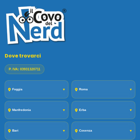
Dove trovarci
P. IVA: 03931320711
Foggia
▼
Roma
▼
Manfredonia
▼
Erba
▼
Bari
▼
Cosenza
▼