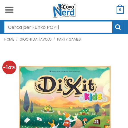
Salta
ai
0
contenuti
Cerca:
HOME
/
GIOCHI DA TAVOLO
/
PARTY GAMES
-14%