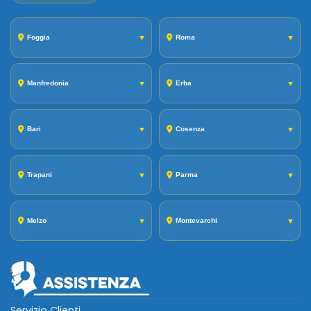
Foggia
▼
Roma
▼
Manfredonia
▼
Erba
▼
Bari
▼
Cosenza
▼
Trapani
▼
Parma
▼
Melzo
▼
Montevarchi
▼
Servizio Clienti