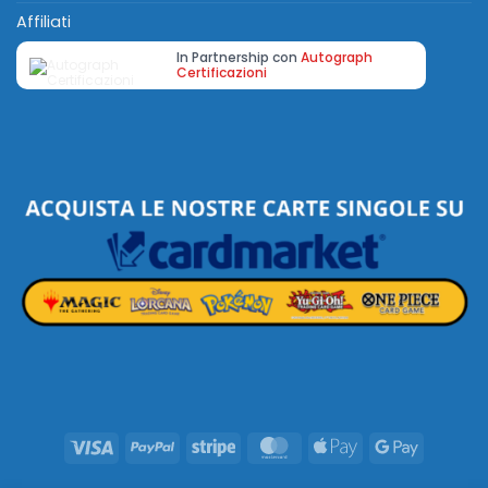
Affiliati
In Partnership con
Autograph
Certificazioni
Visa
PayPal
Stripe
MasterCard
Apple
Google
Pay
Pay