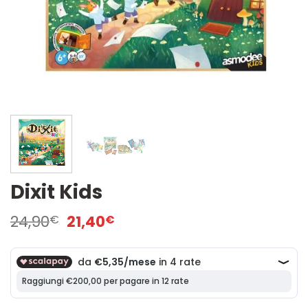
Dixit Kids
Il
Il
24,90
21,40
€
€
prezzo
prezzo
originale
attuale
era:
è:
24,90€.
21,40€.