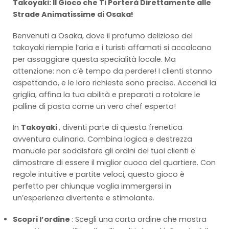
Takoyaki: Il Gioco che Ti Porterà Direttamente alle
Strade Animatissime di Osaka!
Benvenuti a Osaka, dove il profumo delizioso del
takoyaki riempie l’aria e i turisti affamati si accalcano
per assaggiare questa specialità locale. Ma
attenzione: non c’è tempo da perdere! I clienti stanno
aspettando, e le loro richieste sono precise. Accendi la
griglia, affina la tua abilità e preparati a rotolare le
palline di pasta come un vero chef esperto!
In
Takoyaki
, diventi parte di questa frenetica
avventura culinaria. Combina logica e destrezza
manuale per soddisfare gli ordini dei tuoi clienti e
dimostrare di essere il miglior cuoco del quartiere. Con
regole intuitive e partite veloci, questo gioco è
perfetto per chiunque voglia immergersi in
un’esperienza divertente e stimolante.
Scopri l’ordine
: Scegli una carta ordine che mostra