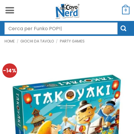
Salta
ai
0
contenuti
Cerca:
HOME
/
GIOCHI DA TAVOLO
/
PARTY GAMES
-14%