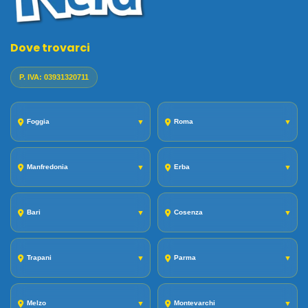
Dove trovarci
P. IVA: 03931320711
Foggia
▼
Roma
▼
Manfredonia
▼
Erba
▼
Bari
▼
Cosenza
▼
Trapani
▼
Parma
▼
Melzo
▼
Montevarchi
▼