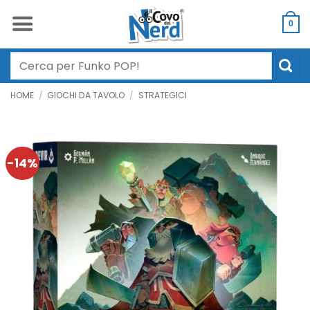
Salta
ai
0
contenuti
Cerca:
HOME
/
GIOCHI DA TAVOLO
/
STRATEGICI
-14%