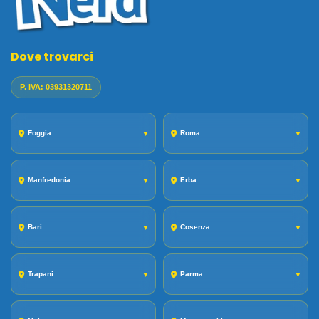
Dove trovarci
P. IVA: 03931320711
Foggia
▼
Roma
▼
Manfredonia
▼
Erba
▼
Bari
▼
Cosenza
▼
Trapani
▼
Parma
▼