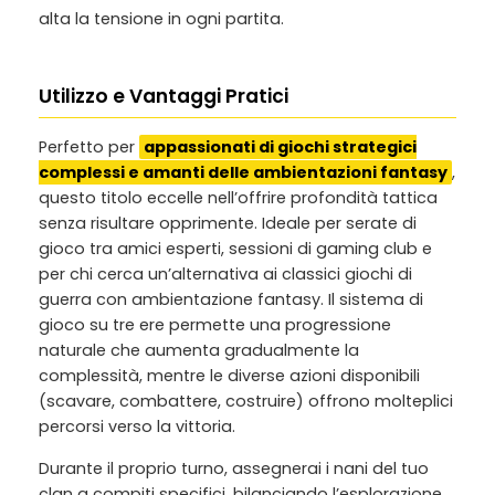
alta la tensione in ogni partita.
Utilizzo e Vantaggi Pratici
Perfetto per
appassionati di giochi strategici
complessi e amanti delle ambientazioni fantasy
,
questo titolo eccelle nell’offrire profondità tattica
senza risultare opprimente. Ideale per serate di
gioco tra amici esperti, sessioni di gaming club e
per chi cerca un’alternativa ai classici giochi di
guerra con ambientazione fantasy. Il sistema di
gioco su tre ere permette una progressione
naturale che aumenta gradualmente la
complessità, mentre le diverse azioni disponibili
(scavare, combattere, costruire) offrono molteplici
percorsi verso la vittoria.
Durante il proprio turno, assegnerai i nani del tuo
clan a compiti specifici, bilanciando l’esplorazione