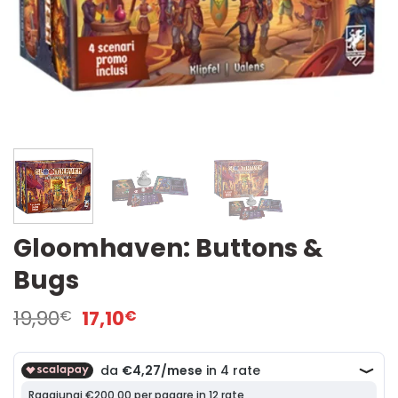
Gloomhaven: Buttons &
Bugs
Il
Il
19,90
17,10
€
€
prezzo
prezzo
originale
attuale
era:
è:
19,90€.
17,10€.