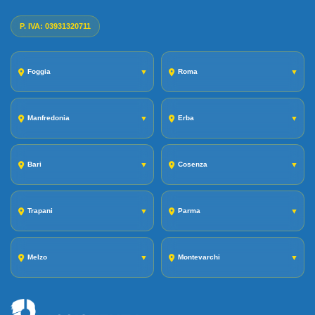
P. IVA: 03931320711
Foggia
▼
Roma
▼
Manfredonia
▼
Erba
▼
Bari
▼
Cosenza
▼
Trapani
▼
Parma
▼
Melzo
▼
Montevarchi
▼