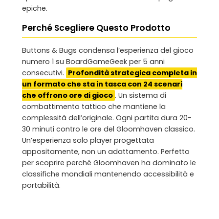
epiche.
Perché Scegliere Questo Prodotto
Buttons & Bugs condensa l’esperienza del gioco
numero 1 su BoardGameGeek per 5 anni
consecutivi.
Profondità strategica completa in
un formato che sta in tasca con 24 scenari
che offrono ore di gioco
. Un sistema di
combattimento tattico che mantiene la
complessità dell’originale. Ogni partita dura 20-
30 minuti contro le ore del Gloomhaven classico.
Un’esperienza solo player progettata
appositamente, non un adattamento. Perfetto
per scoprire perché Gloomhaven ha dominato le
classifiche mondiali mantenendo accessibilità e
portabilità.