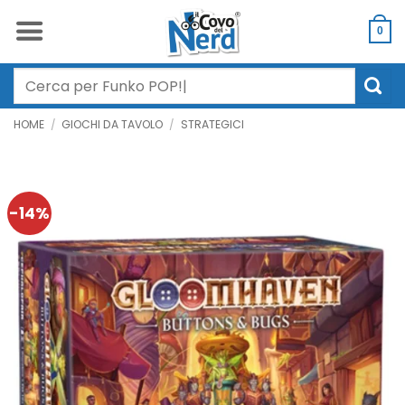
Salta
ai
0
contenuti
Cerca:
HOME
/
GIOCHI DA TAVOLO
/
STRATEGICI
-14%