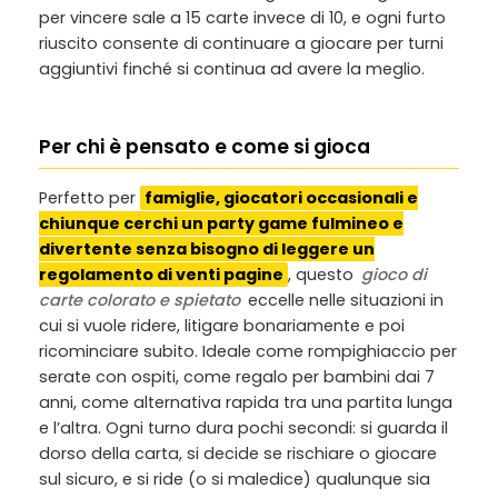
per vincere sale a 15 carte invece di 10, e ogni furto
riuscito consente di continuare a giocare per turni
aggiuntivi finché si continua ad avere la meglio.
Per chi è pensato e come si gioca
Perfetto per
famiglie, giocatori occasionali e
chiunque cerchi un party game fulmineo e
divertente senza bisogno di leggere un
regolamento di venti pagine
, questo
gioco di
carte colorato e spietato
eccelle nelle situazioni in
cui si vuole ridere, litigare bonariamente e poi
ricominciare subito. Ideale come rompighiaccio per
serate con ospiti, come regalo per bambini dai 7
anni, come alternativa rapida tra una partita lunga
e l’altra. Ogni turno dura pochi secondi: si guarda il
dorso della carta, si decide se rischiare o giocare
sul sicuro, e si ride (o si maledice) qualunque sia