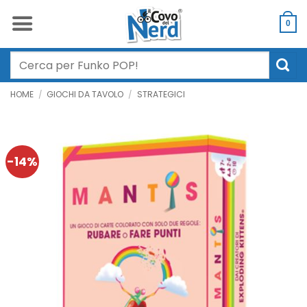
Salta
ai
0
contenuti
Cerca:
HOME
/
GIOCHI DA TAVOLO
/
STRATEGICI
-14%