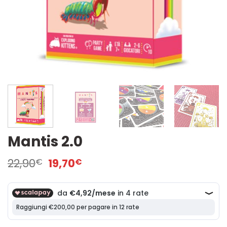
Mantis 2.0
Il
Il
22,90
19,70
€
€
prezzo
prezzo
originale
attuale
era:
è:
22,90€.
19,70€.