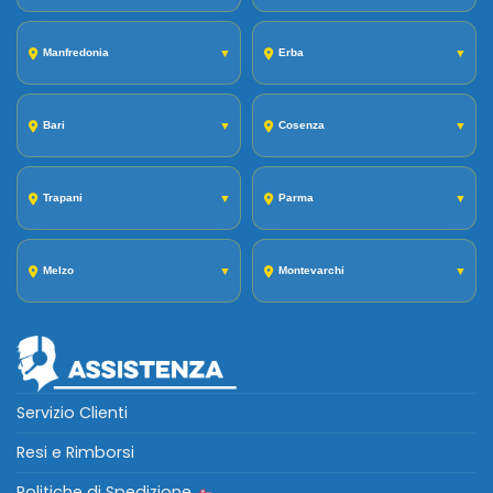
Manfredonia
▼
Erba
▼
Bari
▼
Cosenza
▼
Trapani
▼
Parma
▼
Melzo
▼
Montevarchi
▼
Servizio Clienti
Resi e Rimborsi
Politiche di Spedizione