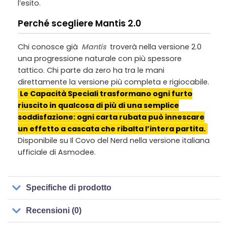
l’esito.
Perché scegliere Mantis 2.0
Chi conosce già
Mantis
troverà nella versione 2.0
una progressione naturale con più spessore
tattico. Chi parte da zero ha tra le mani
direttamente la versione più completa e rigiocabile.
Le Capacità Speciali trasformano ogni furto
riuscito in qualcosa di più di una semplice
soddisfazione: ogni carta rubata può innescare
un effetto a cascata che ribalta l’intera partita.
Disponibile su Il Covo del Nerd nella versione italiana
ufficiale di Asmodee.
Specifiche di prodotto
Recensioni (0)