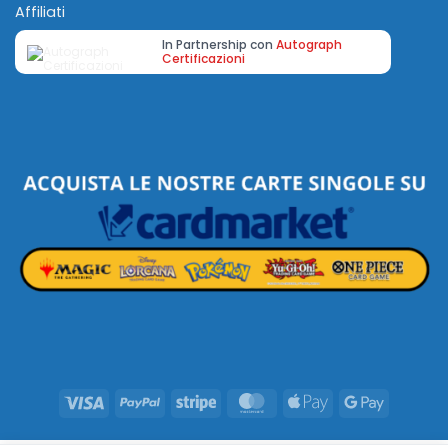
Affiliati
In Partnership con
Autograph
Certificazioni
Visa
PayPal
Stripe
MasterCard
Apple
Google
Pay
Pay