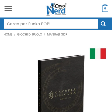
Salta
ai
0
contenuti
Cerca:
HOME
/
GIOCHI DI RUOLO
/
MANUALI GDR