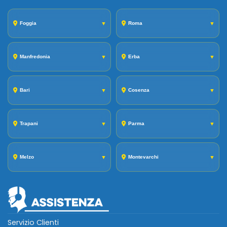
Foggia
▼
Roma
▼
Manfredonia
▼
Erba
▼
Bari
▼
Cosenza
▼
Trapani
▼
Parma
▼
Melzo
▼
Montevarchi
▼
Servizio Clienti