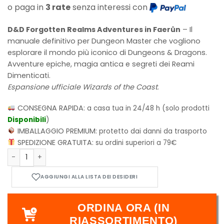
o paga in
3 rate
senza interessi con
D&D Forgotten Realms Adventures in Faerûn
– Il
manuale definitivo per Dungeon Master che vogliono
esplorare il mondo più iconico di Dungeons & Dragons.
Avventure epiche, magia antica e segreti dei Reami
Dimenticati
.
Espansione ufficiale Wizards of the Coast
.
CONSEGNA RAPIDA:
a casa tua in 24/48 h (solo prodotti
Disponibili
)
IMBALLAGGIO PREMIUM:
protetto dai danni da trasporto
SPEDIZIONE GRATUITA:
su ordini superiori a 79€
Candela Obscura quantità
ORDINA ORA (IN
RIASSORTIMENTO)