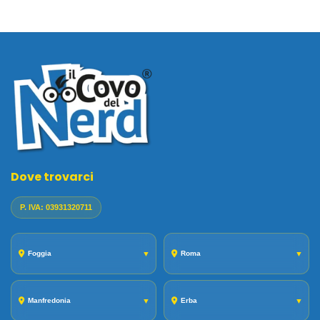
Dove trovarci
P. IVA: 03931320711
Foggia
▼
Roma
▼
Manfredonia
▼
Erba
▼