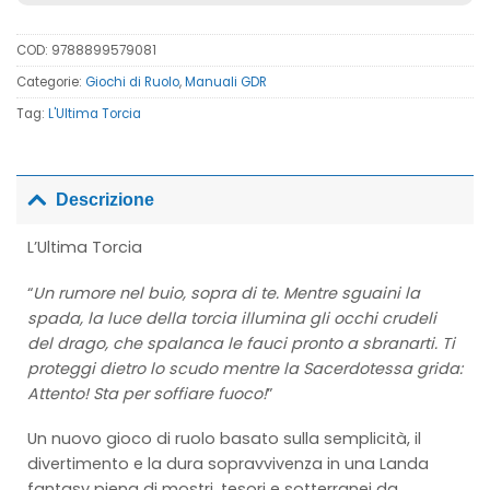
COD:
9788899579081
Categorie:
Giochi di Ruolo
,
Manuali GDR
Tag:
L'Ultima Torcia
Descrizione
L’Ultima Torcia
“
Un rumore nel buio, sopra di te. Mentre sguaini la
spada, la luce della torcia illumina gli occhi crudeli
del drago, che spalanca le fauci pronto a sbranarti. Ti
proteggi dietro lo scudo mentre la Sacerdotessa grida:
Attento! Sta per soffiare fuoco!
”
Un nuovo gioco di ruolo basato sulla semplicità, il
divertimento e la dura sopravvivenza in una Landa
fantasy piena di mostri, tesori e sotterranei da