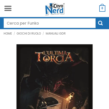
Salta
ai
0
contenuti
Cerca:
HOME
/
GIOCHI DI RUOLO
/
MANUALI GDR