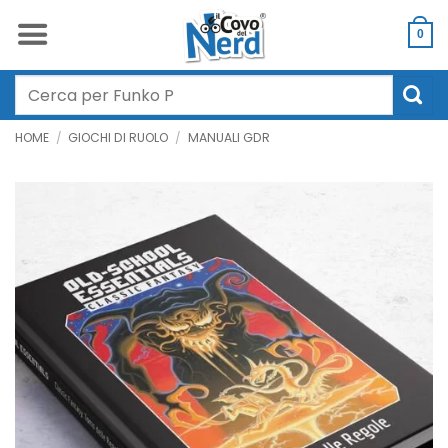
Salta
ai
0
contenuti
Cerca:
HOME
/
GIOCHI DI RUOLO
/
MANUALI GDR