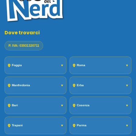
Dove trovarci
P. IVA: 03931320711
Foggia
▼
Roma
▼
Manfredonia
▼
Erba
▼
Bari
▼
Cosenza
▼
Trapani
▼
Parma
▼