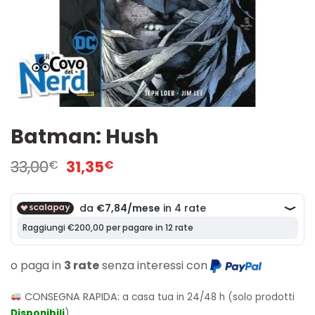
Batman: Hush
Il
Il
33,00
31,35
€
€
prezzo
prezzo
originale
attuale
era:
è:
33,00€.
31,35€.
o paga in
3 rate
senza interessi con
CONSEGNA RAPIDA:
a casa tua in 24/48 h (solo prodotti
Disponibili
)