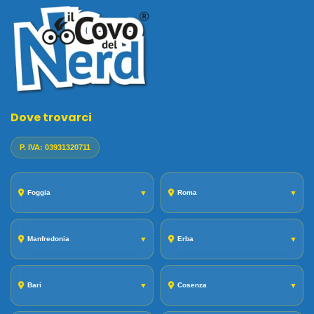
Dove trovarci
P. IVA: 03931320711
Foggia
▼
Roma
▼
Manfredonia
▼
Erba
▼
Bari
▼
Cosenza
▼