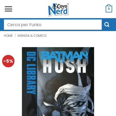
Salta
ai
0
contenuti
Cerca:
HOME
/
MANGA & COMICS
-5%