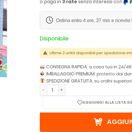
o paga in
3 rate
senza interessi con
Ordina entro
4 ore, 37 min
e ricevilo 
Disponibile
Ultime 2 unità disponibili per spedizione 
CONSEGNA RAPIDA:
a casa tua in 24/48
IMBALLAGGIO PREMIUM:
protetto dai dan
SPEDIZIONE GRATUITA:
su ordini superior
Hikaru No Go - Ultimate Deluxe Edition Vo
AGGIU