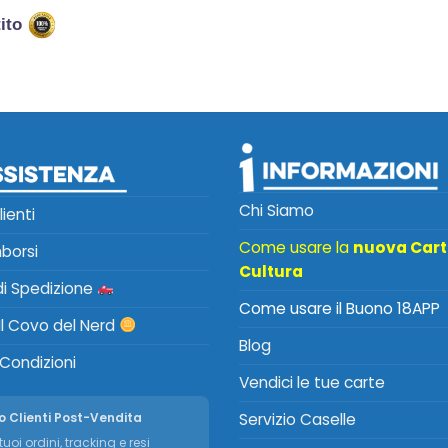
tito
Chi Siamo
lienti
Come usare la
nuova Car
mborsi
Cultura
 di Spedizione
Come usare il Buono 18APP
Il Covo del Nerd
Blog
 Condizioni
Vendici le tue carte
o Clienti Post-Vendita
Servizio Caselle
tuoi ordini, tracking e resi