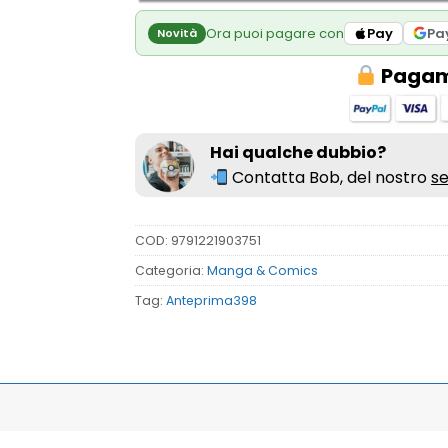
Ora puoi pagare con
Pay
Pa
Novità
Pagame
Hai qualche dubbio?
Contatta Bob, del nostro
se
COD:
9791221903751
Categoria:
Manga & Comics
Tag:
Anteprima398