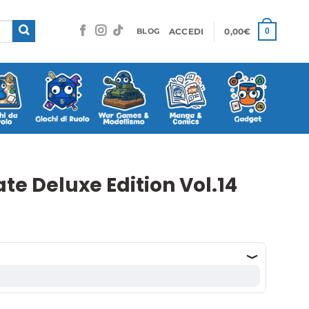
ACCEDI
0,00
€
0
BLOG
te Deluxe Edition Vol.14