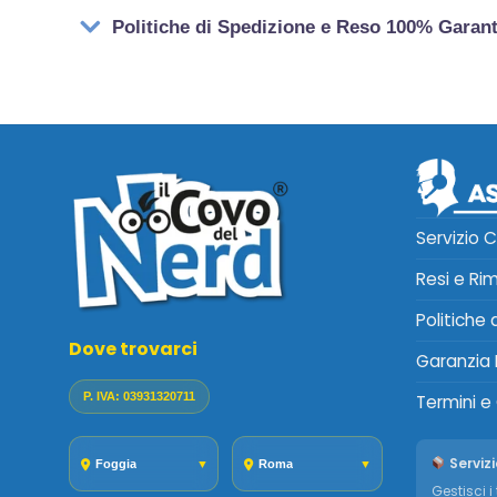
Politiche di Spedizione e Reso 100% Garan
Servizio C
Resi e Ri
Politiche
Dove trovarci
Garanzia 
P. IVA: 03931320711
Termini e
Servizi
Foggia
▼
Roma
▼
Gestisci i 