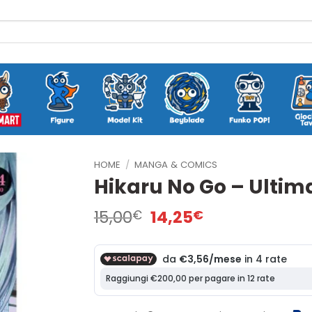
HOME
/
MANGA & COMICS
Hikaru No Go – Ultima
Il
Il
15,00
14,25
€
€
prezzo
prezzo
originale
attuale
era:
è:
15,00€.
14,25€.