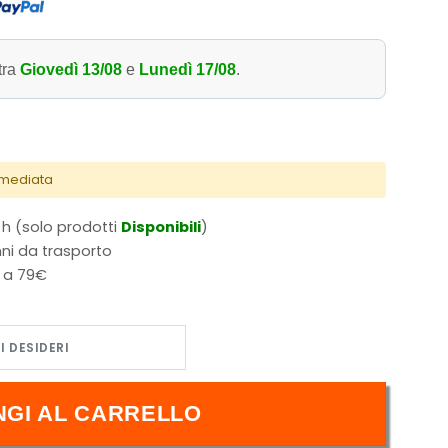
tra
Giovedì 13/08
e
Lunedì 17/08
.
immediata
 h (solo prodotti
Disponibili
)
ni da trasporto
i a 79€
l.14 quantità
NGI AL CARRELLO