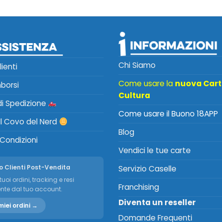
Chi Siamo
lienti
Come usare la
nuova Car
mborsi
Cultura
 di Spedizione
Come usare il Buono 18APP
Il Covo del Nerd
Blog
 Condizioni
Vendici le tue carte
o Clienti Post-Vendita
Servizio Caselle
tuoi ordini, tracking e resi
Franchising
nte dal tuo account.
Diventa un reseller
miei ordini →
Domande Frequenti