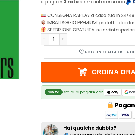
o paga in
3 rate
senza interessi con
CONSEGNA RAPIDA:
a casa tua in 24/48
IMBALLAGGIO PREMIUM:
protetto dai dan
SPEDIZIONE GRATUITA:
su ordini superior
Hulk: 60 Incredibili Anni quantità
ORDINA ORA
Ora puoi pagare con
Pay
Pa
Novità
Pagame
Hai qualche dubbio?