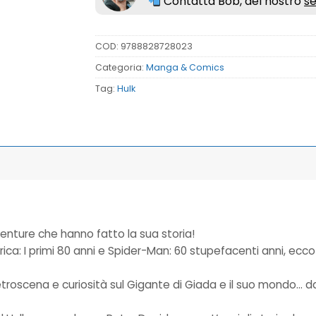
Contatta Bob, del nostro
se
COD:
9788828728023
Categoria:
Manga & Comics
Tag:
Hulk
venture che hanno fatto la sua storia!
rica: I primi 80 anni e Spider-Man: 60 stupefacenti anni, ec
e, retroscena e curiosità sul Gigante di Giada e il suo mondo…