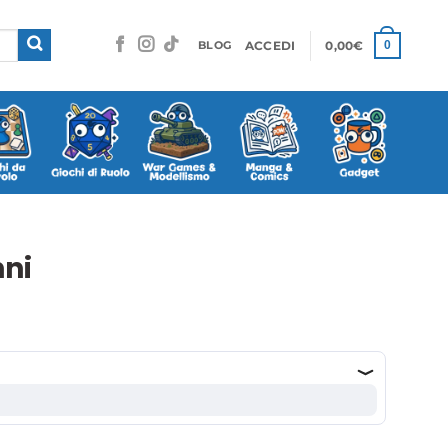
ACCEDI
0,00
€
0
BLOG
nni