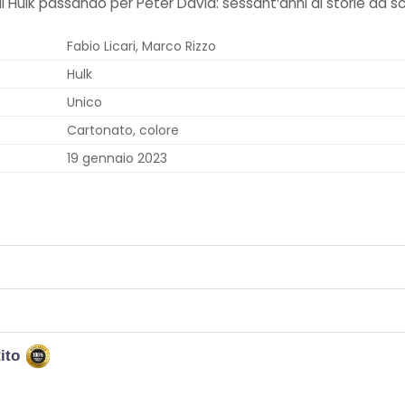
ulk passando per Peter David: sessant’anni di storie da scop
Fabio Licari, Marco Rizzo
Hulk
Unico
Cartonato, colore
19 gennaio 2023
tito