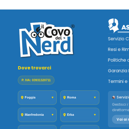
Servizio C
Resi e Ri
Politiche
Dove trovarci
Garanzia 
P. IVA: 03931320711
Termini e
Servizi
Foggia
▼
Roma
▼
Gestisci i 
direttame
Manfredonia
▼
Erba
▼
Vai ai 