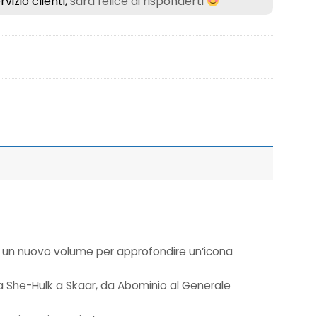
rvizio clienti,
sarà felice di risponderti
co un nuovo volume per approfondire un’icona
 da She-Hulk a Skaar, da Abominio al Generale