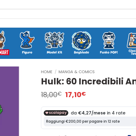
HOME
/
MANGA & COMICS
Hulk: 60 Incredibili A
Il
Il
18,00
17,10
€
€
prezzo
prezzo
originale
attuale
era:
è:
18,00€.
17,10€.