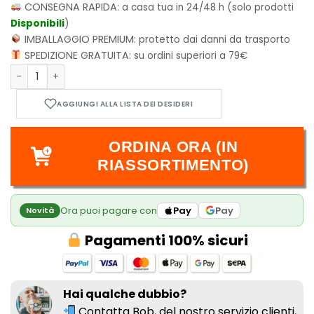
CONSEGNA RAPIDA:
a casa tua in 24/48 h (solo prodotti
Disponibili
)
IMBALLAGGIO PREMIUM:
protetto dai danni da trasporto
SPEDIZIONE GRATUITA:
su ordini superiori a 79€
The Promised Neverland Vol.1 Edizione Giapponese quantit
ORDINA ORA (IN
RIASSORTIMENTO)
Ora puoi pagare con
Pay
Pay
Novità
Pagamenti 100% sicuri
Hai qualche dubbio?
Contatta Bob, del nostro
servizio clienti,