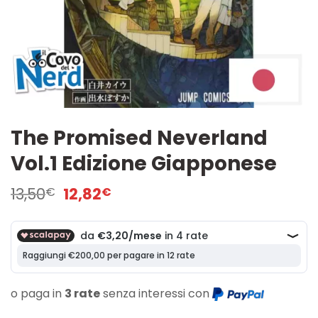
The Promised Neverland
Vol.1 Edizione Giapponese
Il
Il
13,50
12,82
€
€
prezzo
prezzo
originale
attuale
era:
è:
13,50€.
12,82€.
o paga in
3 rate
senza interessi con