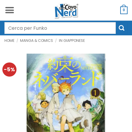
Salta
ai
0
contenuti
Cerca:
HOME
/
MANGA & COMICS
/
IN GIAPPONESE
-5%