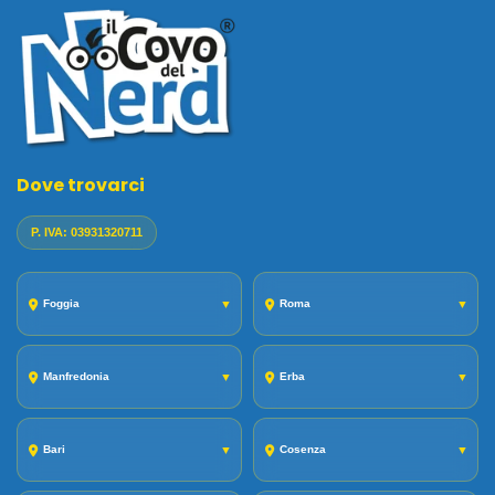
Dove trovarci
P. IVA: 03931320711
Foggia
▼
Roma
▼
Manfredonia
▼
Erba
▼
Bari
▼
Cosenza
▼