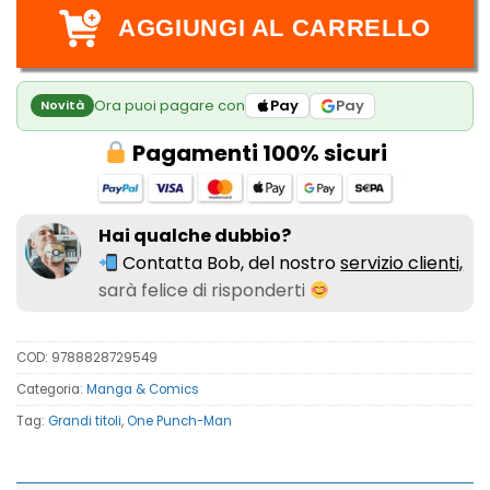
AGGIUNGI AL CARRELLO
Ora puoi pagare con
Pay
Pay
Novità
Pagamenti 100% sicuri
Hai qualche dubbio?
Contatta Bob, del nostro
servizio clienti,
sarà felice di risponderti
COD:
9788828729549
Categoria:
Manga & Comics
Tag:
Grandi titoli
,
One Punch-Man