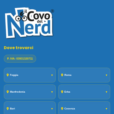
Dove trovarci
P. IVA: 03931320711
Foggia
▼
Roma
▼
Manfredonia
▼
Erba
▼
Bari
▼
Cosenza
▼