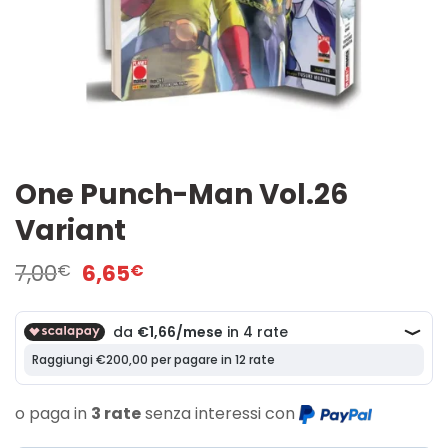
One Punch-Man Vol.26
Variant
Il
Il
7,00
6,65
€
€
prezzo
prezzo
originale
attuale
era:
è:
7,00€.
6,65€.
o paga in
3 rate
senza interessi con