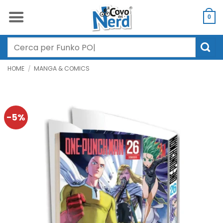
Salta
ai
0
contenuti
Cerca:
HOME
/
MANGA & COMICS
-5%