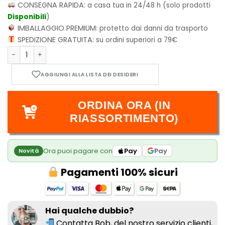
CONSEGNA RAPIDA:
a casa tua in 24/48 h (solo prodotti
Disponibili
)
IMBALLAGGIO PREMIUM:
protetto dai danni da trasporto
SPEDIZIONE GRATUITA:
su ordini superiori a 79€
Shaman King Final Edition - Vol.31 quantità
ORDINA ORA (IN
RIASSORTIMENTO)
Ora puoi pagare con
Pay
Pay
Novità
Pagamenti 100% sicuri
Hai qualche dubbio?
Contatta Bob, del nostro
servizio clienti,