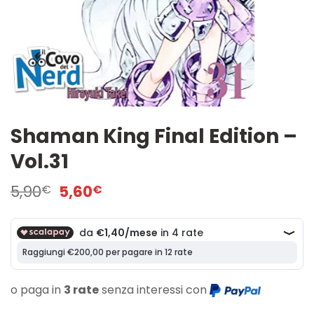
Shaman King Final Edition –
Vol.31
Il
Il
5,90
5,60
€
€
prezzo
prezzo
originale
attuale
era:
è:
5,90€.
5,60€.
o paga in
3 rate
senza interessi con