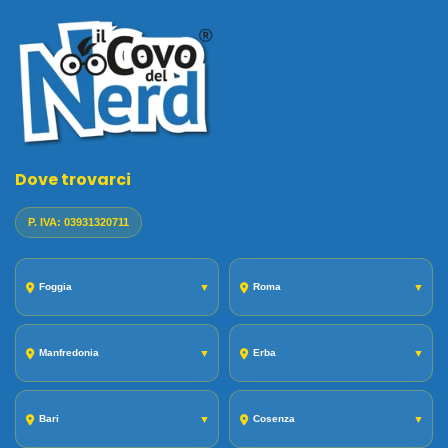
Dove trovarci
P. IVA: 03931320711
Foggia
▼
Roma
▼
Manfredonia
▼
Erba
▼
Bari
▼
Cosenza
▼