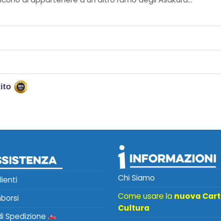
tito
Chi Siamo
lienti
Come usare la
nuova Car
mborsi
Cultura
 di Spedizione