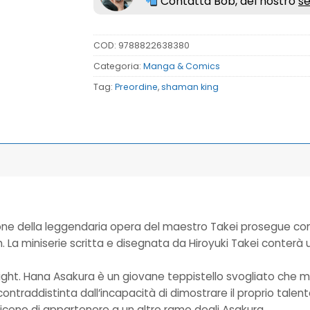
Contatta Bob, del nostro
se
COD:
9788822638380
Categoria:
Manga & Comics
Tag:
Preordine
,
shaman king
dizione della leggendaria opera del maestro Takei prosegue co
h. La miniserie scritta e disegnata da Hiroyuki Takei conterà
ght. Hana Asakura è un giovane teppistello svogliato che ma
a, contraddistinta dall’incapacità di dimostrare il proprio 
dicono di appartenere a un altro ramo degli Asakura…