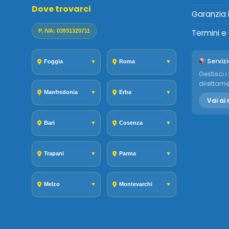
Dove trovarci
Garanzia 
P. IVA: 03931320711
Termini e
Servizi
Foggia
▼
Roma
▼
Gestisci i 
direttame
Manfredonia
▼
Erba
▼
Vai ai 
Bari
▼
Cosenza
▼
Trapani
▼
Parma
▼
Melzo
▼
Montevarchi
▼