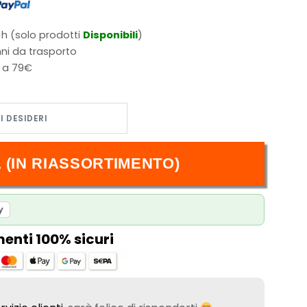
 h (solo prodotti
Disponibili
)
ni da trasporto
i a 79€
tà
 (IN RIASSORTIMENTO)
y
nti 100% sicuri