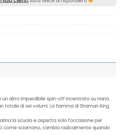
rvizio clienti,
sarà felice di risponderti
n un altro imperdibile spin-off incentrato su Hana
 un totale di sei volumi. La fiamma di Shaman King
rina la scuola e aspetta solo l’occasione per
talento come sciamano, cambia radicalmente quando