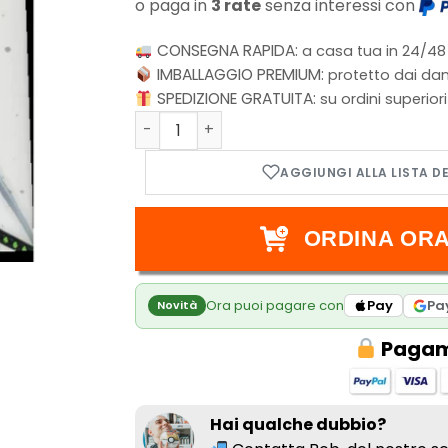
o paga in
3 rate
senza interessi con
CONSEGNA RAPIDA:
a casa tua in 24/48
IMBALLAGGIO PREMIUM:
protetto dai dan
SPEDIZIONE GRATUITA:
su ordini superior
Shaman King Flowers - Vol.2 (di 6) quanti
ORDINA ORA
Ora puoi pagare con
Pay
Pa
Novità
Pagame
Hai qualche dubbio?