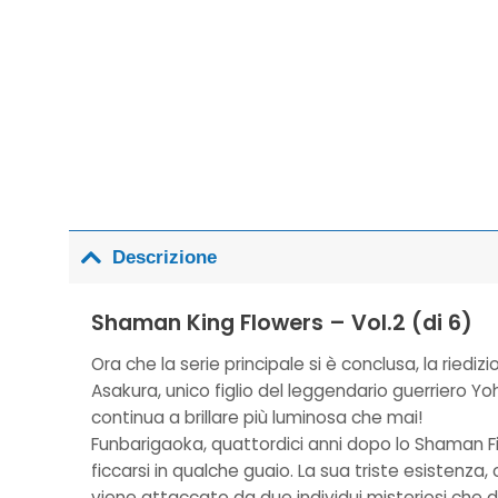
Descrizione
Shaman King Flowers – Vol.2 (di 6)
Ora che la serie principale si è conclusa, la rie
Asakura, unico figlio del leggendario guerriero Yo
continua a brillare più luminosa che mai!
Funbarigaoka, quattordici anni dopo lo Shaman Fi
ficcarsi in qualche guaio. La sua triste esistenz
viene attaccato da due individui misteriosi che 