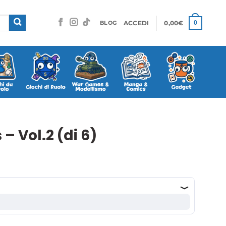
ACCEDI
0,00
€
0
BLOG
 Vol.2 (di 6)