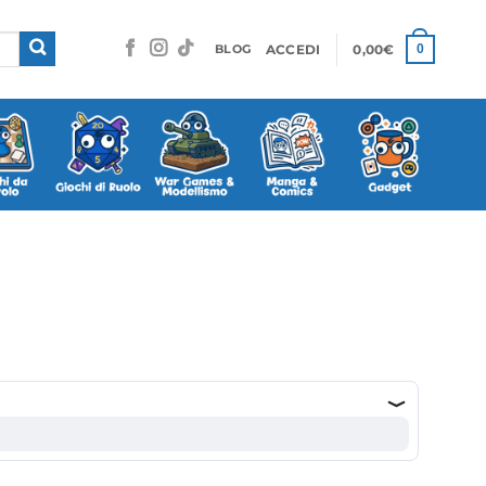
ACCEDI
0,00
€
0
BLOG