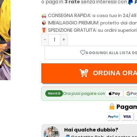
o paga in
3 rate
senza interessi con
CONSEGNA RAPIDA:
a casa tua in 24/48
IMBALLAGGIO PREMIUM:
protetto dai dan
SPEDIZIONE GRATUITA:
su ordini superior
Tenkaichi Vol.3 quantità
ORDINA ORA
Ora puoi pagare con
Pay
Pa
Novità
Pagame
Hai qualche dubbio?