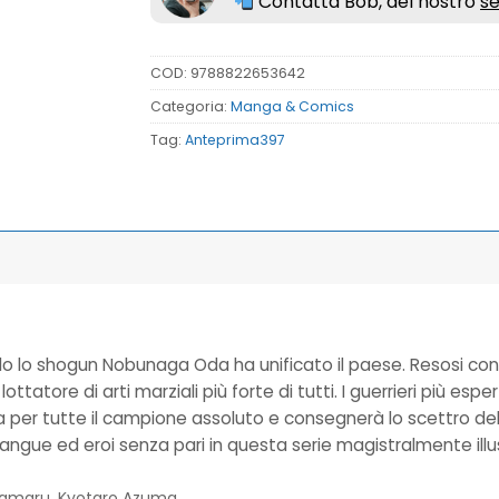
Contatta Bob, del nostro
se
COD:
9788822653642
Categoria:
Manga & Comics
Tag:
Anteprima397
o lo shogun Nobunaga Oda ha unificato il paese. Resosi conto
il lottatore di arti marziali più forte di tutti. I guerrieri più e
a per tutte il campione assoluto e consegnerà lo scettro del
 sangue ed eroi senza pari in questa serie magistralmente i
amaru, Kyotaro Azuma