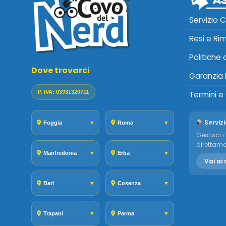
Servizio C
Resi e Ri
Politiche
Dove trovarci
Garanzia 
P. IVA: 03931320711
Termini e
Servizi
Foggia
▼
Roma
▼
Gestisci i 
direttame
Manfredonia
▼
Erba
▼
Vai ai 
Bari
▼
Cosenza
▼
Trapani
▼
Parma
▼