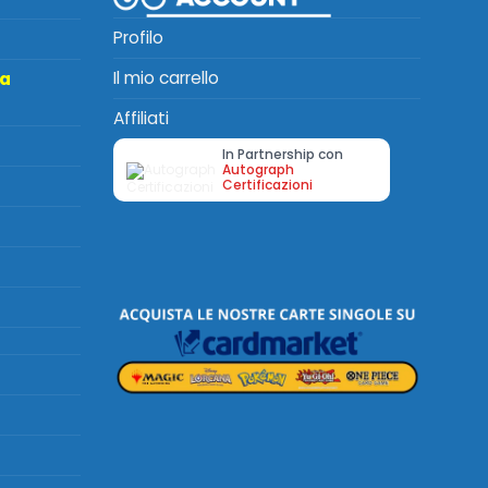
Profilo
Il mio carrello
ta
Affiliati
In Partnership con
Autograph
Certificazioni