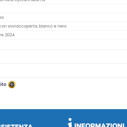
rso
con sovraccoperta, bianco e nero
re 2024
tito