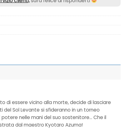
rvizio clienti,
sarà felice di risponderti
 di essere vicino alla morte, decide di lasciare
sperti del Sol Levante si sfideranno in un torneo
 potere nelle mani del suo sostenitore… Che il
llustrata dal maestro Kyotaro Azuma!