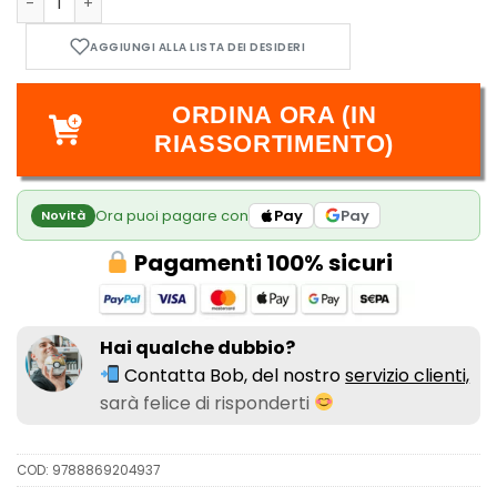
The Seven Deadly Sins - Nanatsu No Taizai 11 quantità
ORDINA ORA (IN
RIASSORTIMENTO)
Ora puoi pagare con
Pay
Pay
Novità
Pagamenti 100% sicuri
Hai qualche dubbio?
Contatta Bob, del nostro
servizio clienti,
sarà felice di risponderti
COD:
9788869204937