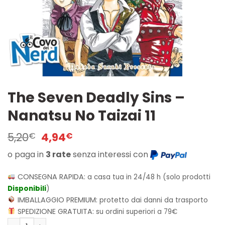
The Seven Deadly Sins –
Nanatsu No Taizai 11
Il
Il
5,20
4,94
€
€
prezzo
prezzo
o paga in
3 rate
senza interessi con
originale
attuale
era:
è:
5,20€.
4,94€.
CONSEGNA RAPIDA:
a casa tua in 24/48 h (solo prodotti
Disponibili
)
IMBALLAGGIO PREMIUM:
protetto dai danni da trasporto
SPEDIZIONE GRATUITA:
su ordini superiori a 79€