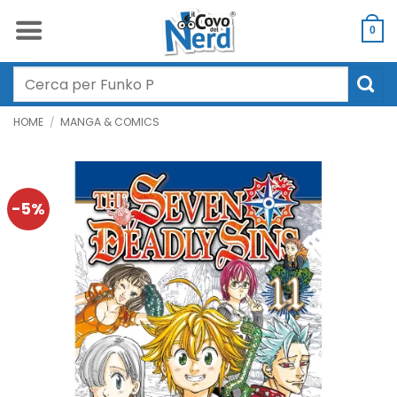
Salta
ai
0
contenuti
Cerca:
HOME
/
MANGA & COMICS
-5%