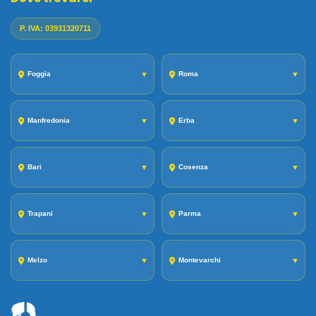
P. IVA: 03931320711
Foggia
▼
Roma
▼
Manfredonia
▼
Erba
▼
Bari
▼
Cosenza
▼
Trapani
▼
Parma
▼
Melzo
▼
Montevarchi
▼