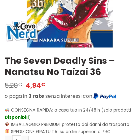
The Seven Deadly Sins –
Nanatsu No Taizai 36
Il
Il
5,20
4,94
€
€
prezzo
prezzo
o paga in
3 rate
senza interessi con
originale
attuale
era:
è:
5,20€.
4,94€.
CONSEGNA RAPIDA:
a casa tua in 24/48 h (solo prodotti
Disponibili
)
IMBALLAGGIO PREMIUM:
protetto dai danni da trasporto
SPEDIZIONE GRATUITA:
su ordini superiori a 79€