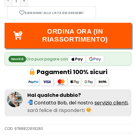
The Seven Deadly Sins - Nanatsu No Taizai 36 quantità
ORDINA ORA (IN
RIASSORTIMENTO)
Ora puoi pagare con
Pay
Pay
Novità
Pagamenti 100% sicuri
Hai qualche dubbio?
Contatta Bob, del nostro
servizio clienti,
sarà felice di risponderti
COD:
9788822619280