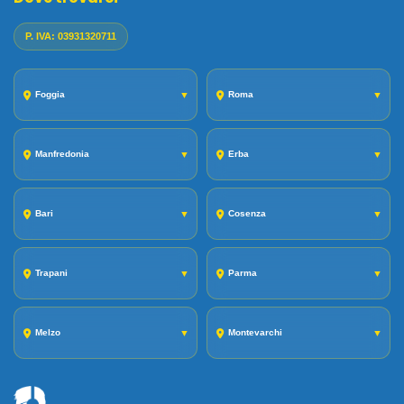
P. IVA: 03931320711
Foggia
▼
Roma
▼
Manfredonia
▼
Erba
▼
Bari
▼
Cosenza
▼
Trapani
▼
Parma
▼
Melzo
▼
Montevarchi
▼