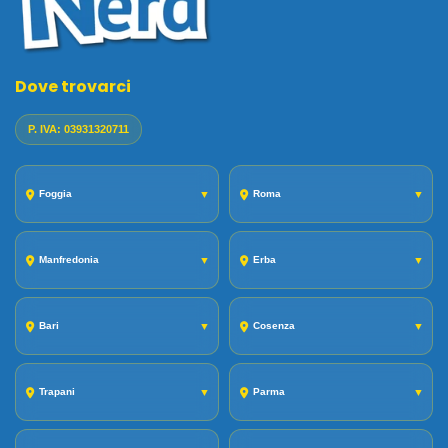
Dove trovarci
P. IVA: 03931320711
Foggia
▼
Roma
▼
Manfredonia
▼
Erba
▼
Bari
▼
Cosenza
▼
Trapani
▼
Parma
▼