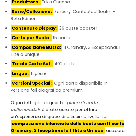
Produttore:
Erik’s Curiosa
Serie/Collezione:
Sorcery: Contested Realm –
Beta Edition
Contenuto Display:
36 buste booster
Carte per Busta:
15 carte
Composizione Busta:
11 Ordinary, 3 Exceptional, 1
Elite o Unique
Totale Carte Set:
402 carte
Lingua:
Inglese
Versioni Speciali:
Ogni carta disponibile in
versione foil olografica premium
Ogni dettaglio di questo
gioco di carte
collezionabili
è stato curato per offrire
un’esperienza di gioco di altissimo livello. La
composizione bilanciata delle buste con 11 carte
Ordinary, 3 Exceptional e 1 Elite o Unique
assicura