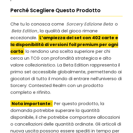
Perché Scegliere Questo Prodotto
Che tu lo conosca come
Sorcery Edizione Beta
o
Beta Edition
, la qualità del gioco rimane
eccezionale.
L’ampiezza del set con 402 carte e
la disponibilità di versioni foil premium per ogni
carta
lo rendono una scelta superiore per chi
cerca un TCG con profondità strategica e alto
valore collezionistico. La Beta Edition rappresenta il
primo set accessibile globalmente, permettendo ai
giocatori di tutto il mondo di entrare nell’universo di
Sorcery: Contested Realm con un prodotto
completo e rifinito.
Nota importante:
Per questo prodotto, la
domanda potrebbe superare la quantità
disponibile, il che potrebbe comportare allocazioni
o cancellazioni delle quantità ordinate. Gli articoli di
nuova uscita possono essere spediti in tempo per