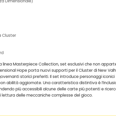
za Dimensionale)
a Cluster
rd
a linea Masterpiece Collection, set esclusivi che non appar
ensional Hope porta nuovi supporti per il Cluster di New Valh
overnanti storici preferiti. Il set introduce personaggi iconic
 con abilità aggiornate. Una caratteristica distintiva è l’inclu
dendo più accessibili alcune delle carte più potenti e ricerc
 di lettura delle meccaniche complesse del gioco.