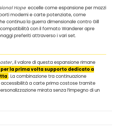
sional Hope
eccelle come espansione per mazzi
supporti moderni e carte potenziate, come
e continua la guerra dimensionale contro Gill
la compatibilità con il formato Wanderer apre
aggi preferiti attraverso i vari set.
oster
, il valore di questa espansione rimane
 per la prima volta supporto dedicato a
tta
. La combinazione tra continuazione
e, accessibilità a carte prima costose tramite
 personalizzazione mirata senza l’impegno di un