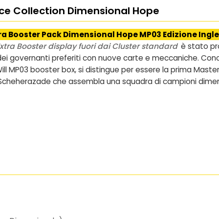
ece Collection Dimensional Hope
xtra Booster Pack Dimensional Hope MP03 Edizione Ingl
xtra Booster display fuori dai Cluster standard
è stato pr
e dei governanti preferiti con nuove carte e meccaniche. C
Will MP03 booster box
, si distingue per essere la prima Maste
 Scheherazade che assembla una squadra di campioni dimensio