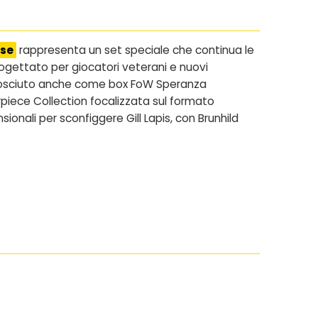
ese
rappresenta un set speciale che continua le
ogettato per giocatori veterani e nuovi
onosciuto anche come
box FoW Speranza
rpiece Collection focalizzata sul formato
nali per sconfiggere Gill Lapis, con Brunhild