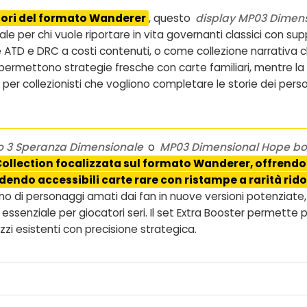
atori del formato Wanderer
, questo
display MP03 Dimen
eale per chi vuole riportare in vita governanti classici con 
ATD e DRC a costi contenuti, o come collezione narrativa ch
nti permettono strategie fresche con carte familiari, mentre 
per collezionisti che vogliono completare le storie dei person
o 3 Speranza Dimensionale
o
MP03 Dimensional Hope bo
ollection focalizzata sul formato Wanderer, offrendo
ndo accessibili carte rare con ristampe a rarità rido
torno di personaggi amati dai fan in nuove versioni potenziat
essenziale per giocatori seri. Il set Extra Booster permette
i esistenti con precisione strategica.