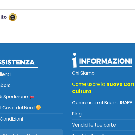
tito
Chi Siamo
lienti
Come usare la
nuova Car
mborsi
Cultura
 di Spedizione
Come usare il Buono 18APP
Il Covo del Nerd
Blog
 Condizioni
Vendici le tue carte