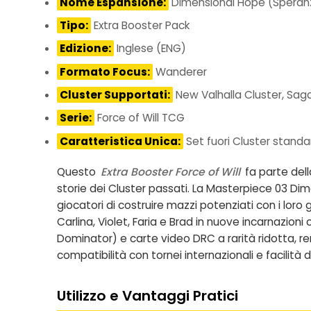
Nome Espansione:
Dimensional Hope (Speran
Tipo:
Extra Booster Pack
Edizione:
Inglese (ENG)
Formato Focus:
Wanderer
Cluster Supportati:
New Valhalla Cluster, Sag
Serie:
Force of Will TCG
Caratteristica Unica:
Set fuori Cluster standa
Questo
Extra Booster Force of Will
fa parte dell
storie dei Cluster passati. La Masterpiece 03 Dim
giocatori di costruire mazzi potenziati con i loro g
Carlina, Violet, Faria e Brad in nuove incarnazioni
Dominator) e carte video DRC a rarità ridotta, ren
compatibilità con tornei internazionali e facilità
Utilizzo e Vantaggi Pratici