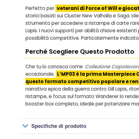
Perfetto per
veterani di Force of Will e gioc
storici basati sui Cluster New Valhalla e Saga. Id
strumento per accedere a ristampe di carte rare 
Lapis. I nuovi supporti per abilità chiave esiste
possibilità competitive. Particolarmente indicato 
Perché Scegliere Questo Prodotto
Che tu lo conosca come
Collezione Capolavor
eccezionale.
L’MP03 è la prima Masterpiece C
questo formato competitivo popolare e rende
narrativa epica della guerra contro Gill Lapis, ri
ristampe, e focus sul formato Wanderer lo rende 
booster box completo, ideale per potenziare mazz
Specifiche di prodotto