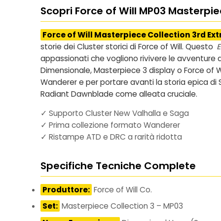
Scopri Force of Will MP03 Masterpi
Force of Will Masterpiece Collection 3rd E
storie dei Cluster storici di Force of Will. Questo
E
appassionati che vogliono rivivere le avventur
Dimensionale, Masterpiece 3 display
o
Force of 
Wanderer e per portare avanti la storia epica di
Radiant Dawnblade come alleata cruciale.
✓ Supporto Cluster New Valhalla e Saga
✓ Prima collezione formato Wanderer
✓ Ristampe ATD e DRC a rarità ridotta
Specifiche Tecniche Complete
Produttore:
Force of Will Co.
Set:
Masterpiece Collection 3 – MP03