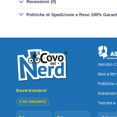
Recensioni (0)
Politiche di Spedizione e Reso 100% Garan
Servizio C
Resi e Ri
Politiche
Dove trovarci
Garanzia 
P. IVA: 03931320711
Termini e