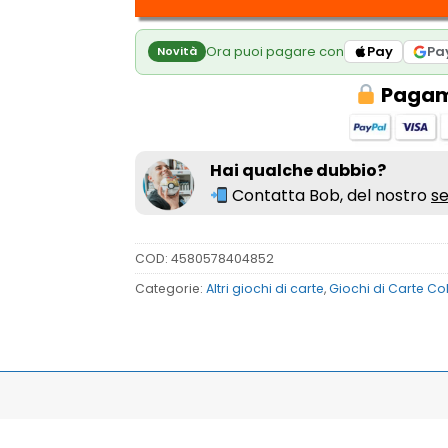
Ora puoi pagare con
Pay
Pa
Novità
Pagame
Hai qualche dubbio?
Contatta Bob, del nostro
se
COD:
4580578404852
Categorie:
Altri giochi di carte
,
Giochi di Carte Col