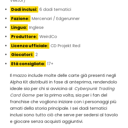
Vektor)
Dadi inclusi:
6 dadi tematici
Fazione:
Mercenari / Edgerunner
Lingua:
Inglese
Produttore:
WeirdCo
Licenza ufficiale:
CD Projekt Red
Giocatori:
2
Età consigliata:
17+
Il mazzo include molte delle carte già presenti negli
Alpha Kit distribuiti in fase di anteprima, rendendolo
ideale sia per chi si avvicina al
Cyberpunk Trading
Card Game
per la prima volta, sia per i fan del
franchise che vogliono iniziare con i personaggi più
amati della storia principale. I sei dadi tematici
inclusi sono tutto ciò che serve per sedersi al tavolo
e giocare senza acquisti aggiuntivi.