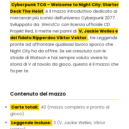
Cyberpunk TCG – Welcome to Night City: Starter
Deck The Heist
è il mazzo introduttivo dedicato ai
mercenari più iconici dell’universo Cyberpunk 2077.
Sviluppato da
WeirdCo
con licenza ufficiale CD
Projekt Red, ti mette nei panni di
V, Jackie Welles e
del fidato Ripperdoc Viktor Vektor
, tre Leggende
pronte ad affrontare qualsiasi lavoro sporco che
Night City ha da offrire. Se sei cresciuto con le
strade di Watson e hai sempre voluto vivere la
storia di V al tavolo da gioco, questo è il mazzo che
fa per te.
Contenuto del mazzo
Carte totali:
40 (mazzo completo e pronto al
gioco)
Leggende incluse:
3 (V, Jackie Welles, Viktor