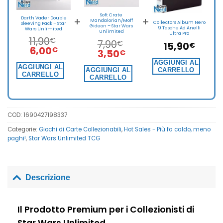
Soft Crate
+
+
Darth Vader Double
Mandalorian/Moff
Collectors Album Nero
Sleeving Pack – Star
Gideon – Star Wars
9 Tasche Ad Anelli
Wars Unlimited
Unlimited
Ultra Pro
11,90
€
7,90
€
15,90
€
Il
Il
6,00
€
Il
Il
3,50
€
prezzo
prezzo
prezzo
prezzo
AGGIUNGI AL
originale
attuale
AGGIUNGI AL
originale
attuale
AGGIUNGI AL
CARRELLO
CARRELLO
era:
è:
CARRELLO
era:
è:
11,90€.
6,00€.
7,90€.
3,50€.
COD:
1690427198337
Categorie:
Giochi di Carte Collezionabili
,
Hot Sales - Più fa caldo, meno
paghi!
,
Star Wars Unlimited TCG
Descrizione
Il Prodotto Premium per i Collezionisti di