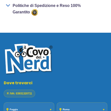
Politiche di Spedizione e Reso 100%
Garantito
Dove trovarci
P. IVA: 03931320711
Foggia
▼
Roma
▼