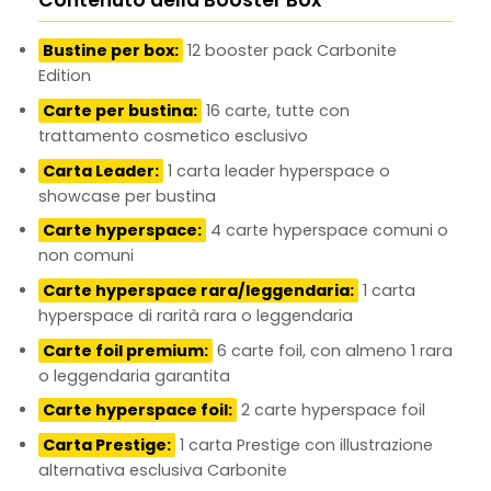
Contenuto della Booster Box
Bustine per box:
12 booster pack Carbonite
Edition
Carte per bustina:
16 carte, tutte con
trattamento cosmetico esclusivo
Carta Leader:
1 carta leader hyperspace o
showcase per bustina
Carte hyperspace:
4 carte hyperspace comuni o
non comuni
Carte hyperspace rara/leggendaria:
1 carta
hyperspace di rarità rara o leggendaria
Carte foil premium:
6 carte foil, con almeno 1 rara
o leggendaria garantita
Carte hyperspace foil:
2 carte hyperspace foil
Carta Prestige:
1 carta Prestige con illustrazione
alternativa esclusiva Carbonite