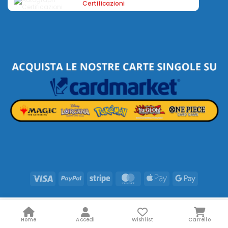
Certificazioni
Visa
PayPal
Stripe
MasterCard
Apple
Google
Pay
Pay
Home
Accedi
Wishlist
Carrello