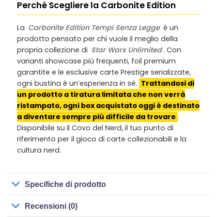
Perché Scegliere la Carbonite Edition
La
Carbonite Edition Tempi Senza Legge
è un
prodotto pensato per chi vuole il meglio della
propria collezione di
Star Wars Unlimited
. Con
varianti showcase più frequenti, foil premium
garantite e le esclusive carte Prestige serializzate,
ogni bustina è un’esperienza in sé.
Trattandosi di
un prodotto a tiratura limitata che non verrà
ristampato, ogni box acquistato oggi è destinato
a diventare sempre più difficile da trovare
.
Disponibile su Il Covo del Nerd, il tuo punto di
riferimento per il gioco di carte collezionabili e la
cultura nerd.
Specifiche di prodotto
Recensioni (0)