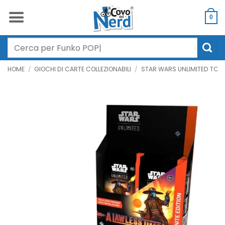
Salta
ai
0
contenuti
Cerca:
HOME
/
GIOCHI DI CARTE COLLEZIONABILI
/
STAR WARS UNLIMITED TCG