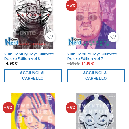
-5%
20th Century Boys Ultimate
20th Century Boys Ultimate
Deluxe Edition Vol.8
Deluxe Edition Vol.7
Il
Il
14,90
€
14,90
€
14,15
€
prezzo
prezzo
originale
attuale
AGGIUNGI AL
era:
AGGIUNGI AL
è:
14,90€.
14,15€.
CARRELLO
CARRELLO
-5%
-5%