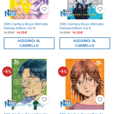
20th Century Boys Ultimate
20th Century Boys Ultimate
Deluxe Edition Vol.6
Deluxe Edition Vol.5
Il
Il
Il
Il
14,90
€
14,15
€
14,90
€
14,15
€
prezzo
prezzo
prezzo
prezzo
originale
attuale
originale
attuale
era:
AGGIUNGI AL
è:
era:
AGGIUNGI AL
è:
14,90€.
14,15€.
14,90€.
14,15€.
CARRELLO
CARRELLO
-5%
-5%