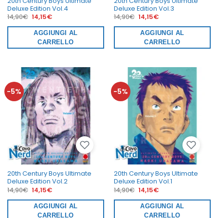
20th Century Boys Ultimate
20th Century Boys Ultimate
Deluxe Edition Vol.4
Deluxe Edition Vol.3
Il
Il
Il
Il
14,90
€
14,15
€
14,90
€
14,15
€
prezzo
prezzo
prezzo
prezzo
originale
attuale
originale
attuale
era:
AGGIUNGI AL
è:
era:
AGGIUNGI AL
è:
14,90€.
14,15€.
14,90€.
14,15€.
CARRELLO
CARRELLO
-5%
-5%
20th Century Boys Ultimate
20th Century Boys Ultimate
Deluxe Edition Vol.2
Deluxe Edition Vol.1
Il
Il
Il
Il
14,90
€
14,15
€
14,90
€
14,15
€
prezzo
prezzo
prezzo
prezzo
originale
attuale
originale
attuale
era:
AGGIUNGI AL
è:
era:
AGGIUNGI AL
è:
14,90€.
14,15€.
14,90€.
14,15€.
CARRELLO
CARRELLO