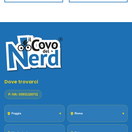
Dove trovarci
P. IVA: 03931320711
Foggia
▼
Roma
▼