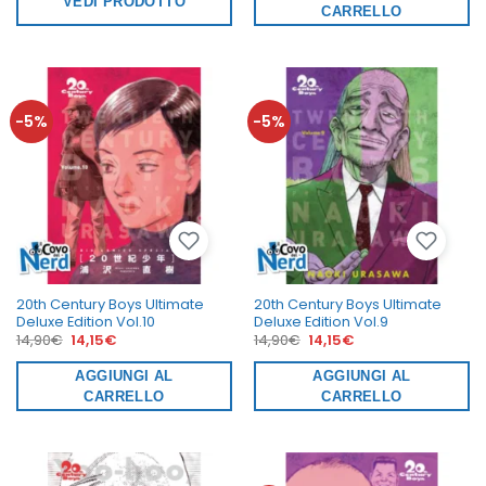
VEDI PRODOTTO
14,90€.
14,15€.
CARRELLO
-5%
-5%
20th Century Boys Ultimate
20th Century Boys Ultimate
Deluxe Edition Vol.10
Deluxe Edition Vol.9
Il
Il
Il
Il
14,90
€
14,15
€
14,90
€
14,15
€
prezzo
prezzo
prezzo
prezzo
originale
attuale
originale
attuale
era:
AGGIUNGI AL
è:
era:
AGGIUNGI AL
è:
14,90€.
14,15€.
14,90€.
14,15€.
CARRELLO
CARRELLO