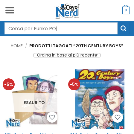
Salta
ai
0
contenuti
Cerca:
HOME
/
PRODOTTI TAGGATI “20TH CENTURY BOYS”
-5%
-5%
ESAURITO