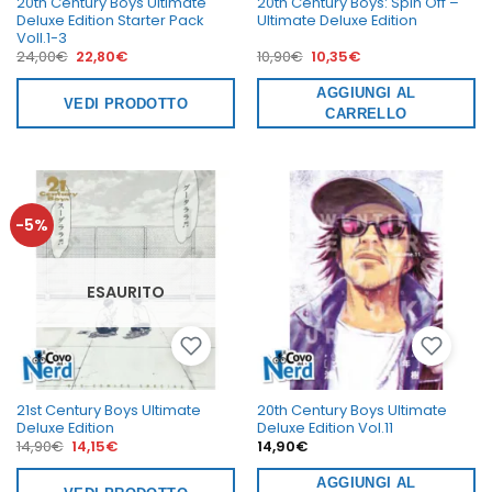
20th Century Boys Ultimate
20th Century Boys: Spin Off –
Deluxe Edition Starter Pack
Ultimate Deluxe Edition
Voll.1-3
Il
Il
Il
Il
24,00
€
22,80
€
10,90
€
10,35
€
prezzo
prezzo
prezzo
prezzo
originale
attuale
originale
attuale
era:
è:
era:
AGGIUNGI AL
è:
VEDI PRODOTTO
24,00€.
22,80€.
10,90€.
10,35€.
CARRELLO
-5%
ESAURITO
21st Century Boys Ultimate
20th Century Boys Ultimate
Deluxe Edition
Deluxe Edition Vol.11
Il
Il
14,90
€
14,15
€
14,90
€
prezzo
prezzo
originale
attuale
era:
è:
AGGIUNGI AL