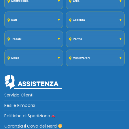
Manfredonia
▼
Erba
▼
Bari
▼
Cosenza
▼
Trapani
▼
Parma
▼
Melzo
▼
Montevarchi
▼
Servizio Clienti
Resi e Rimborsi
Politiche di Spedizione
Garanzia Il Covo del Nerd