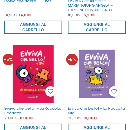
EVVIVA CHE RIDERE! –
Evviva che ridere! – Fufos
MARIANGIONGIANGELA –
EDIZIONE CON ALLEGATO
Il
Il
Il
Il
14,90
€
14,10
€
16,00
€
15,20
€
prezzo
prezzo
prezzo
prezzo
originale
attuale
originale
attuale
era:
AGGIUNGI AL
è:
era:
AGGIUNGI AL
è:
14,90€.
14,10€.
16,00€.
15,20€.
CARRELLO
CARRELLO
-5%
-5%
Evviva che bello! – La Raccolta
Evviva che bello! – La Raccolta
Scarlatto
Lilla
Il
Il
Il
Il
20,00
€
19,00
€
20,00
€
19,00
€
prezzo
prezzo
prezzo
prezzo
originale
attuale
originale
attuale
era:
AGGIUNGI AL
è:
era:
AGGIUNGI AL
è: