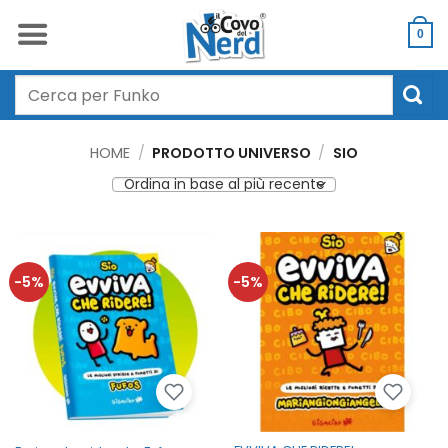
Salta
ai
0
contenuti
Cerca:
HOME
/
PRODOTTO UNIVERSO
/
SIO
-5%
-5%