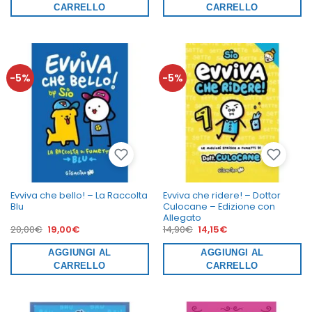
20,00€.
19,00€.
20,00€.
19,00€.
CARRELLO
CARRELLO
-5%
-5%
Evviva che bello! – La Raccolta
Evviva che ridere! – Dottor
Blu
Culocane – Edizione con
Allegato
Il
Il
Il
Il
20,00
€
19,00
€
14,90
€
14,15
€
prezzo
prezzo
prezzo
prezzo
originale
attuale
originale
attuale
era:
AGGIUNGI AL
è:
era:
AGGIUNGI AL
è:
20,00€.
19,00€.
14,90€.
14,15€.
CARRELLO
CARRELLO