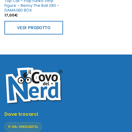
Top Cat – Pop Funko Vinyl
Figure – Benny The Ball 280 –
DAMAGED BOX
17,00
€
VEDI PRODOTTO
Dove trovarci
P. IVA: 03931320711