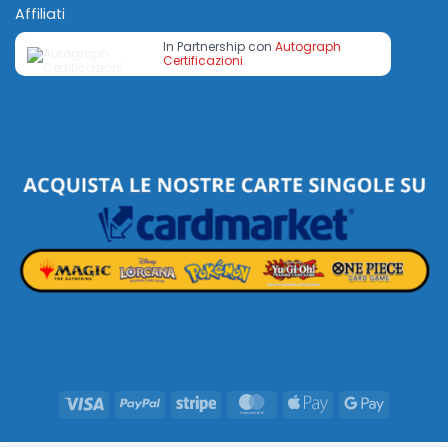
Affiliati
In Partnership con
Autograph
Certificazioni
Visa
PayPal
Stripe
MasterCard
Apple
Google
Pay
Pay