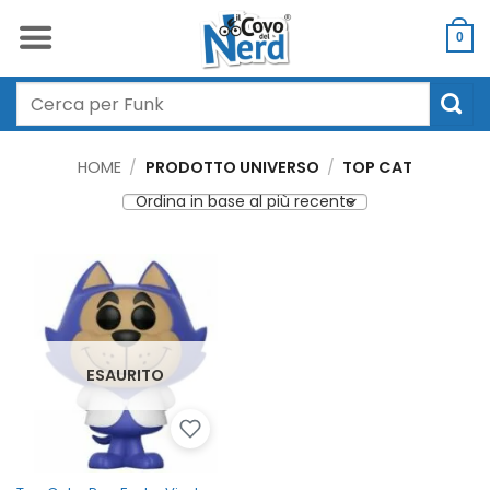
Salta
ai
0
contenuti
Cerca:
HOME
/
PRODOTTO UNIVERSO
/
TOP CAT
ESAURITO