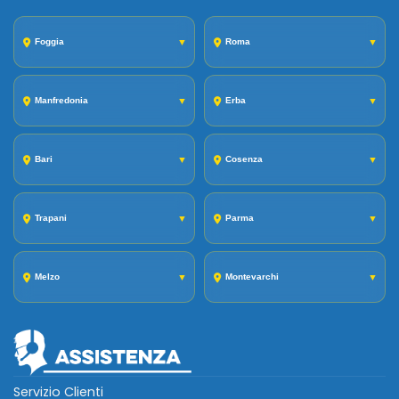
Foggia
▼
Roma
▼
Manfredonia
▼
Erba
▼
Bari
▼
Cosenza
▼
Trapani
▼
Parma
▼
Melzo
▼
Montevarchi
▼
Servizio Clienti