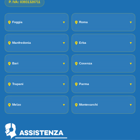
P. IVA: 03931320711
Foggia
▼
Roma
▼
Manfredonia
▼
Erba
▼
Bari
▼
Cosenza
▼
Trapani
▼
Parma
▼
Melzo
▼
Montevarchi
▼