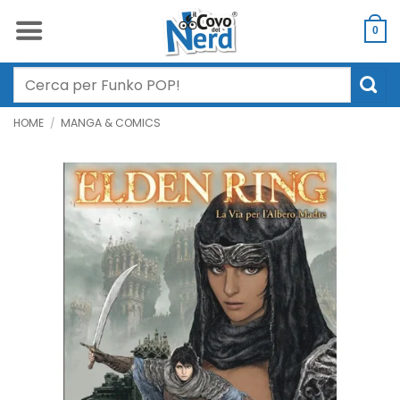
Salta
ai
0
contenuti
Cerca:
HOME
/
MANGA & COMICS