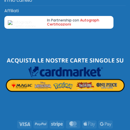
Il mio carrello
Affiliati
In Partnership con
Autograph
Certificazioni
Visa
PayPal
Stripe
MasterCard
Apple
Google
Pay
Pay