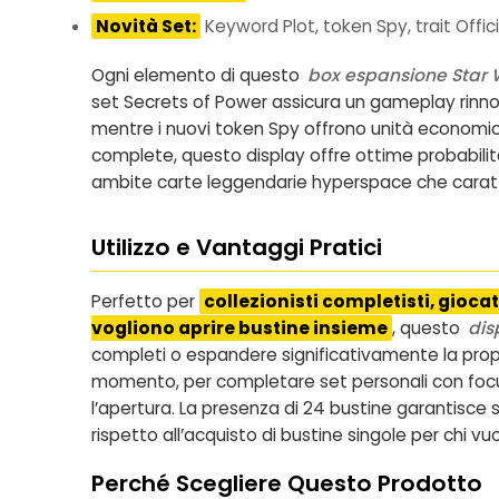
Novità Set:
Keyword Plot, token Spy, trait Offici
Ogni elemento di questo
box espansione Star
set Secrets of Power assicura un gameplay rinnova
mentre i nuovi token Spy offrono unità economiche
complete, questo display offre ottime probabilità
ambite carte leggendarie hyperspace che caratter
Utilizzo e Vantaggi Pratici
Perfetto per
collezionisti completisti, gioca
vogliono aprire bustine insieme
, questo
dis
completi o espandere significativamente la propr
momento, per completare set personali con focus
l’apertura. La presenza di 24 bustine garantisc
rispetto all’acquisto di bustine singole per chi
Perché Scegliere Questo Prodotto