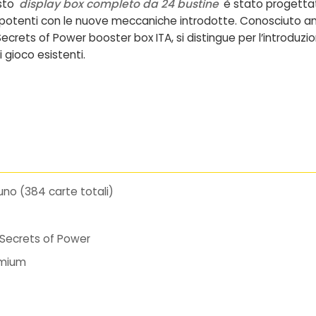
esto
display box completo da 24 bustine
è stato progettato
zi potenti con le nuove meccaniche introdotte. Conosciuto
Secrets of Power booster box ITA
, si distingue per l’introd
 gioco esistenti.
no (384 carte totali)
 Secrets of Power
emium