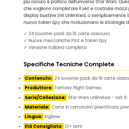
più oscuro e politico dell’universo Star Wars. Qu
che vogliono completare il set e costruire maz
display bustine SW Unlimited
, o semplicemente
nuovo token Spy che rivoluzionano le strategie di
✓ 24 booster pack da 16 carte ciascuno
✓ Nuove meccaniche Plot e token Spy
✓ Versione italiana completa
Specifiche Tecniche Complete
Contenuto:
24 booster pack da 16 carte ciascu
Produttore:
Fantasy Flight Games
Serie/Collezione:
Star Wars Unlimited – Set 6:
Materiale:
Carte in cartoncino plastificato pr
Lingua:
Inglese
Età Consigliata:
12+ anni