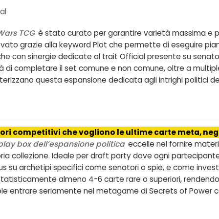
al
 Wars TCG
è stato curato per garantire varietà massima e poss
to grazie alla keyword Plot che permette di eseguire piani e
 con sinergie dedicate al trait Official presente su senatori
 di completare il set comune e non comune, oltre a multiple p
izzano questa espansione dedicata agli intrighi politici del
tori competitivi che vogliono le ultime carte meta, neg
play box dell’espansione politica
eccelle nel fornire mater
ia collezione. Ideale per draft party dove ogni partecipant
 su archetipi specifici come senatori o spie, e come inves
e statisticamente almeno 4-6 carte rare o superiori, renden
 vuole entrare seriamente nel metagame di Secrets of Power 