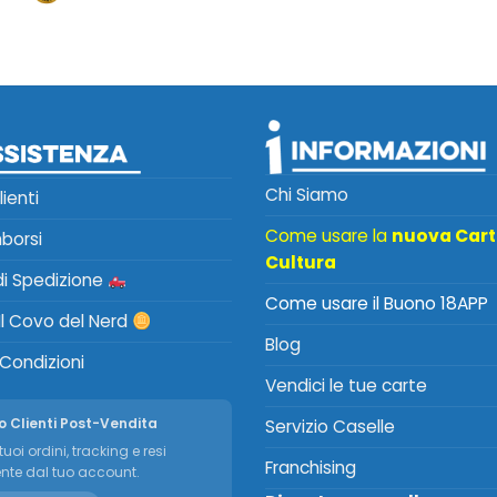
Chi Siamo
lienti
Come usare la
nuova Car
mborsi
Cultura
 di Spedizione
Come usare il Buono 18APP
Il Covo del Nerd
Blog
 Condizioni
Vendici le tue carte
o Clienti Post-Vendita
Servizio Caselle
tuoi ordini, tracking e resi
Franchising
nte dal tuo account.