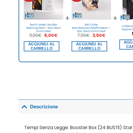
+
+
Darth Vader Double
Soft Crate
Collect
Sleeving Pack – Star Wars
Mandalorian/Moff Gideon –
Tasche A
Unlimited
Star Wars Unlimited
Il
Il
Il
Il
11,90
€
6,00
€
7,90
€
3,50
€
prezzo
prezzo
prezzo
prezzo
originale
attuale
originale
attuale
AGG
AGGIUNGI AL
AGGIUNGI AL
era:
è:
era:
è:
CA
CARRELLO
CARRELLO
11,90€.
6,00€.
7,90€.
3,50€.
Descrizione
Tempi Senza Legge: Booster Box (24 BUSTE) Star W