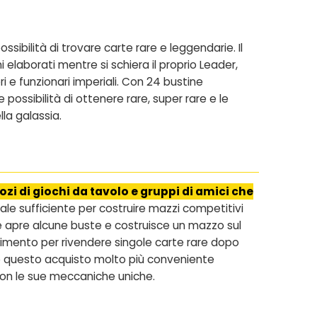
ibilità di trovare carte rare e leggendarie. Il
laborati mentre si schiera il proprio Leader,
 e funzionari imperiali. Con 24 bustine
ossibilità di ottenere rare, super rare e le
la galassia.
ozi di giochi da tavolo e gruppi di amici che
iale sufficiente per costruire mazzi competitivi
e apre alcune buste e costruisce un mazzo sul
timento per rivendere singole carte rare dopo
do questo acquisto molto più conveniente
con le sue meccaniche uniche.