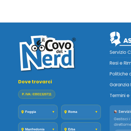
Servizio C
Resi e Ri
Politiche
Dove trovarci
Garanzia 
P. IVA: 03931320711
Termini e
Servizi
Foggia
▼
Roma
▼
Gestisci i 
direttame
Manfredonia
▼
Erba
▼