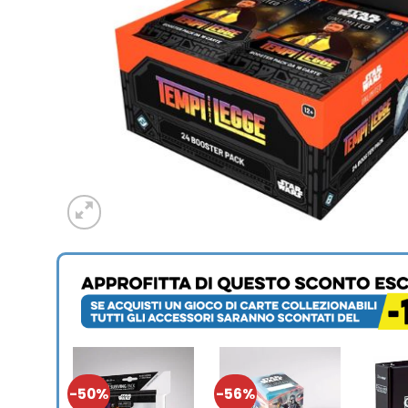
-50%
-56%