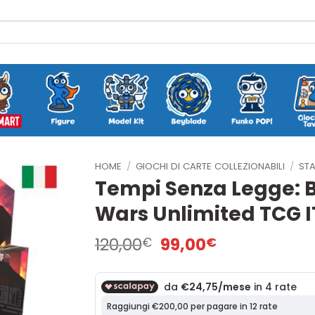
HOME
/
GIOCHI DI CARTE COLLEZIONABILI
/
STA
Tempi Senza Legge: B
Wars Unlimited TCG 
Il
Il
120,00
99,00
€
€
prezzo
prezzo
originale
attuale
era:
è:
120,00€.
99,00€.