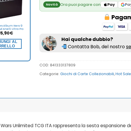
Ora puoi pagare con
Pay
Pa
Novità
Pagame
ors Album Nero 9
d Anelli Ultra Pro
15,90
€
Hai qualche dubbio?
IUNGI AL
Contatta Bob, del nostro
se
RRELLO
COD:
841333137809
Categorie:
Giochi di Carte Collezionabili
,
Hot Sale
ars Unlimited TCG ITA rappresenta la sesta espansione del gi