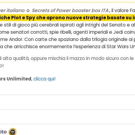
er italiano
o
Secrets of Power booster box ITA
, il valore
iche Plot e Spy che aprono nuove strategie basate su 
stili di gioco più cerebrali ispirati agli intrighi del Senato e
 senatori corrotti, spie ribelli, agenti imperiali e Jedi coin
come Andor. Con carte che spaziano dalla trilogia originale ai 
a che arricchisce enormemente l’esperienza di Star Wars Un
i alta qualità, oppure mischia il mazzo in modo sicuro con le 
o!
rs Unlimited
,
clicca qui!
tito